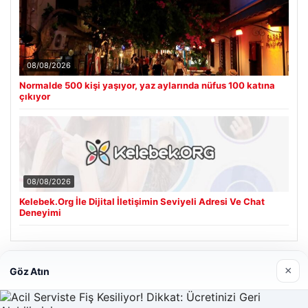
08/08/2026
Normalde 500 kişi yaşıyor, yaz aylarında nüfus 100 katına
çıkıyor
08/08/2026
Kelebek.Org İle Dijital İletişimin Seviyeli Adresi Ve Chat
Deneyimi
Son Eklenen Firmalar
×
Göz Atın