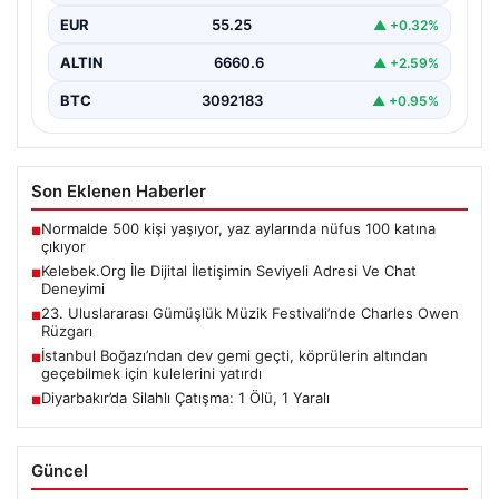
EUR
55.25
▲ +0.32%
ALTIN
6660.6
▲ +2.59%
BTC
3092183
▲ +0.95%
Son Eklenen Haberler
Normalde 500 kişi yaşıyor, yaz aylarında nüfus 100 katına
■
çıkıyor
Kelebek.Org İle Dijital İletişimin Seviyeli Adresi Ve Chat
■
Deneyimi
23. Uluslararası Gümüşlük Müzik Festivali’nde Charles Owen
■
Rüzgarı
İstanbul Boğazı’ndan dev gemi geçti, köprülerin altından
■
geçebilmek için kulelerini yatırdı
Diyarbakır’da Silahlı Çatışma: 1 Ölü, 1 Yaralı
■
Güncel