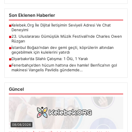
Son Eklenen Haberler
Kelebek.Org İle Dijital İletişimin Seviyeli Adresi Ve Chat
■
Deneyimi
23. Uluslararası Gümüşlük Müzik Festivali’nde Charles Owen
■
Rüzgarı
İstanbul Boğazı’ndan dev gemi geçti, köprülerin altından
■
geçebilmek için kulelerini yatırdı
Diyarbakır’da Silahlı Çatışma: 1 Ölü, 1 Yaralı
■
Fenerbahçe’den hücum hattına dev hamle! Benfica’nın gol
■
makinesi Vangelis Pavlidis gündemde…
Güncel
08/08/2026