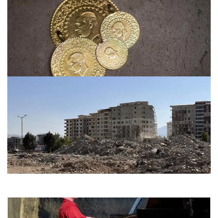
Altın fiyatları canlı 1 Nisan 2026: Altın fiyatları ne kadar
oldu? Gram, çeyrek, yarım ve cumhuriyet altını alış satış
fiyatları
27.07.2026 09:21
Ebrar Sitesi G Blok davasında gerekçeli karar açıklandı
26.07.2026 10:20