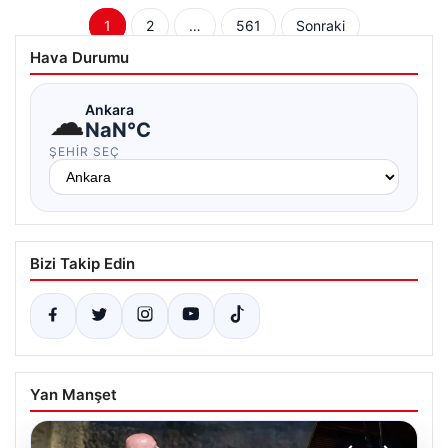
Yazı
1
2
…
561
Sonraki
sayfalaması
Hava Durumu
☁
Ankara
NaN°C
ŞEHIR SEÇ
Bizi Takip Edin
Yan Manşet