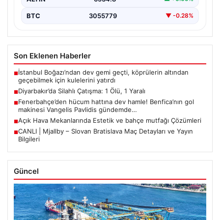
BTC
3055779
▼ -0.28%
Son Eklenen Haberler
İstanbul Boğazı’ndan dev gemi geçti, köprülerin altından
■
geçebilmek için kulelerini yatırdı
Diyarbakır’da Silahlı Çatışma: 1 Ölü, 1 Yaralı
■
Fenerbahçe’den hücum hattına dev hamle! Benfica’nın gol
■
makinesi Vangelis Pavlidis gündemde…
Açık Hava Mekanlarında Estetik ve bahçe mutfağı Çözümleri
■
CANLI | Mjallby – Slovan Bratislava Maç Detayları ve Yayın
■
Bilgileri
Güncel