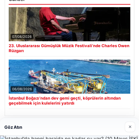
07/08/2026
23. Uluslararası Gümüşlük Müzik Festivali’nde Charles Owen
Rüzgarı
06/08/2026
İstanbul Boğazı’ndan dev gemi geçti, köprülerin altından
geçebilmek için kulelerini yatırdı
×
Göz Atın
Son Eklenen Firmalar