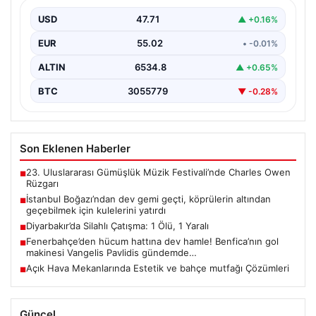
kulelerini yatırdı
USD
47.71
▲ +0.16%
Bahama bayraklı yarı batık vinç ve boru döşeme gemisi
Saipem 7000, İstanbul Boğazı’ndan geçiş…
EUR
55.02
• -0.01%
ALTIN
6534.8
▲ +0.65%
BTC
3055779
▼ -0.28%
Son Eklenen Haberler
23. Uluslararası Gümüşlük Müzik Festivali’nde Charles Owen
■
Rüzgarı
İstanbul Boğazı’ndan dev gemi geçti, köprülerin altından
■
geçebilmek için kulelerini yatırdı
Diyarbakır’da Silahlı Çatışma: 1 Ölü, 1 Yaralı
■
Fenerbahçe’den hücum hattına dev hamle! Benfica’nın gol
■
makinesi Vangelis Pavlidis gündemde…
Açık Hava Mekanlarında Estetik ve bahçe mutfağı Çözümleri
■
Güncel