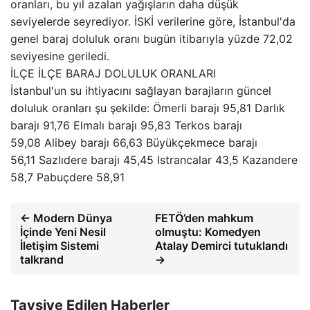
oranları, bu yıl azalan yağışların daha düşük
seviyelerde seyrediyor. İSKİ verilerine göre, İstanbul'da
genel baraj doluluk oranı bugün itibarıyla yüzde 72,02
seviyesine geriledi.
İLÇE İLÇE BARAJ DOLULUK ORANLARI
İstanbul'un su ihtiyacını sağlayan barajların güncel
doluluk oranları şu şekilde: Ömerli barajı 95,81 Darlık
barajı 91,76 Elmalı barajı 95,83 Terkos barajı
59,08 Alibey barajı 66,63 Büyükçekmece barajı
56,11 Sazlıdere barajı 45,45 Istrancalar 43,5 Kazandere
58,7 Pabuçdere 58,91
← Modern Dünya
FETÖ’den mahkum
İçinde Yeni Nesil
olmuştu: Komedyen
İletişim Sistemi
Atalay Demirci tutuklandı
talkrand
→
Tavsiye Edilen Haberler