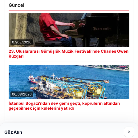
Güncel
07/08/2026
23. Uluslararası Gümüşlük Müzik Festivali’nde Charles Owen
Rüzgarı
06/08/2026
İstanbul Boğazı’ndan dev gemi geçti, köprülerin altından
geçebilmek için kulelerini yatırdı
×
Göz Atın
Son Eklenen Firmalar