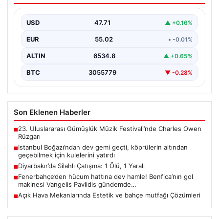
kulelerini yatırdı
USD
47.71
▲ +0.16%
Bahama bayraklı yarı batık vinç ve boru döşeme gemisi
Saipem 7000, İstanbul Boğazı’ndan geçiş…
EUR
55.02
• -0.01%
ALTIN
6534.8
▲ +0.65%
BTC
3055779
▼ -0.28%
Son Eklenen Haberler
23. Uluslararası Gümüşlük Müzik Festivali’nde Charles Owen
■
Rüzgarı
İstanbul Boğazı’ndan dev gemi geçti, köprülerin altından
■
geçebilmek için kulelerini yatırdı
Diyarbakır’da Silahlı Çatışma: 1 Ölü, 1 Yaralı
■
Fenerbahçe’den hücum hattına dev hamle! Benfica’nın gol
■
makinesi Vangelis Pavlidis gündemde…
Açık Hava Mekanlarında Estetik ve bahçe mutfağı Çözümleri
■