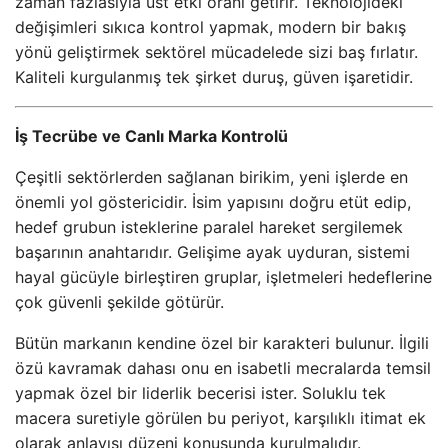
zaman fazlasıyla üst etki oranı getirir. Teknolojideki
değişimleri sıkıca kontrol yapmak, modern bir bakış
yönü geliştirmek sektörel mücadelede sizi baş fırlatır.
Kaliteli kurgulanmış tek şirket duruş, güven işaretidir.
İş Tecrübe ve Canlı Marka Kontrolü
Çeşitli sektörlerden sağlanan birikim, yeni işlerde en
önemli yol göstericidir. İsim yapısını doğru etüt edip,
hedef grubun isteklerine paralel hareket sergilemek
başarının anahtarıdır. Gelişime ayak uyduran, sistemi
hayal gücüyle birleştiren gruplar, işletmeleri hedeflerine
çok güvenli şekilde götürür.
Bütün markanın kendine özel bir karakteri bulunur. İlgili
özü kavramak dahası onu en isabetli mecralarda temsil
yapmak özel bir liderlik becerisi ister. Soluklu tek
macera suretiyle görülen bu periyot, karşılıklı itimat ek
olarak anlayışı düzeni konusunda kurulmalıdır.