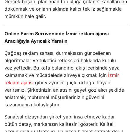
Gerçek başarı, planlanan topluluğa çok net kanallardan
dokunmak ve onların aklında kalıcı tek iz sağlamakla
mümkün hale gelir.
Online Evrim Serüveninde İzmir reklam ajansı
Aracılığıyla Ayrıcalık Yaratın
Çağdaş reklam sahası, durmaksızın güncellenen
algoritmalar ve tüketici refleksleri hakkında kurulu
vaziyettedir. Bu kafa bulandırıcı akış içerisinde yaya
kalmamak ve mücadelede zirveye çıkmak için
İzmir
reklam ajansı
gibi vizyoner güçlü ortağa ihtiyaç
varırsınız. Şirketinizin anlatısını gayet göz alıcı şekilde
anlatmak, muhtemel müşterilerinizin güvenini
kazanmanızı kolaylaştırır.
Sanatsal dizayndan şirket yapı inşa etmeye kadar
bütün detay, markanızın kalitesini gösterir. Kaliteli
özgün duyuru stratejisi, yalnızca hizmet satmak değil,