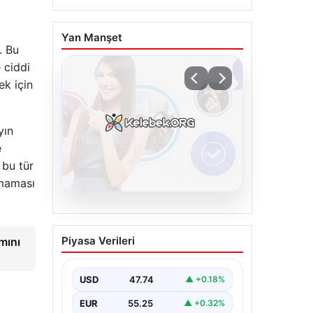
Yan Manşet
. Bu
 ciddi
ek için
yın
e
 bu tür
nmaması
08.08.2026
Kelebek.Org İle Dijital
Piyasa Verileri
mını
İletişimin Seviyeli
Adresi Ve Chat
Deneyimi
USD
47.74
▲ +0.18%
İnternet ortamında kullanıcıların
EUR
55.25
▲ +0.32%
kaliteli bir biçimde iletişim