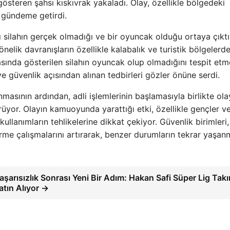
h gösteren şahsı kıskıvrak yakaladı. Olay, özellikle bölgedeki
a gündeme getirdi.
ı silahın gerçek olmadığı ve bir oyuncak olduğu ortaya çıktı
elik davranışların özellikle kalabalık ve turistik bölgelerde
rasında gösterilen silahın oyuncak olup olmadığını tespit etm
 ve güvenlik açısından alınan tedbirleri gözler önüne serdi.
nmasının ardından, adli işlemlerinin başlamasıyla birlikte ola
yor. Olayın kamuoyunda yarattığı etki, özellikle gençler v
kullanımların tehlikelerine dikkat çekiyor. Güvenlik birimleri,
rme çalışmalarını artırarak, benzer durumların tekrar yaşa
aşarısızlık Sonrası Yeni Bir Adım: Hakan Safi Süper Lig Takı
atın Alıyor →