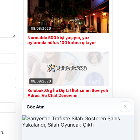
08/08/2026
Normalde 500 kişi yaşıyor, yaz
aylarında nüfus 100 katına çıkıyor
08/08/2026
Kelebek.Org İle Dijital İletişimin Seviyeli
Adresi Ve Chat Deneyimi
×
Göz Atın
Son Eklenen Firmalar
n.
Cengiz Sigorta