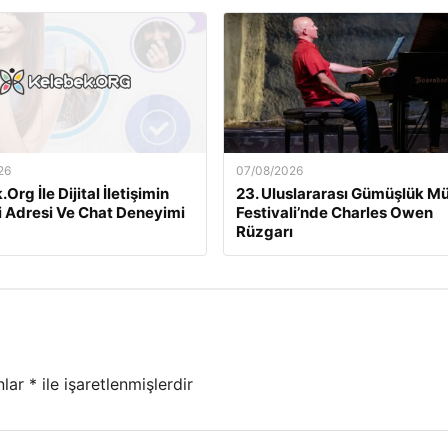
26
07/08/2026
Org İle Dijital İletişimin
23. Uluslararası Gümüşlük M
i Adresi Ve Chat Deneyimi
Festivali’nde Charles Owen
Rüzgarı
nlar
*
ile işaretlenmişlerdir