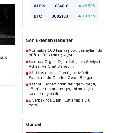
oluşturması büyük bir hassasiyet
ALTIN
6660.6
▲ +2.59%
taşımaktadır. Günümüzde birçok…
BTC
3092183
▲ +0.95%
Son Eklenen Haberler
Normalde 500 kişi yaşıyor, yaz aylarında
■
nüfus 100 katına çıkıyor
üzik
Kelebek.Org İle Dijital İletişimin Seviyeli
■
Adresi Ve Chat Deneyimi
23. Uluslararası Gümüşlük Müzik
■
Festivali’nde Charles Owen Rüzgarı
İstanbul Boğazı’ndan dev gemi geçti,
■
köprülerin altından geçebilmek için
kulelerini yatırdı
Diyarbakır’da Silahlı Çatışma: 1 Ölü, 1
■
Yaralı
Güncel