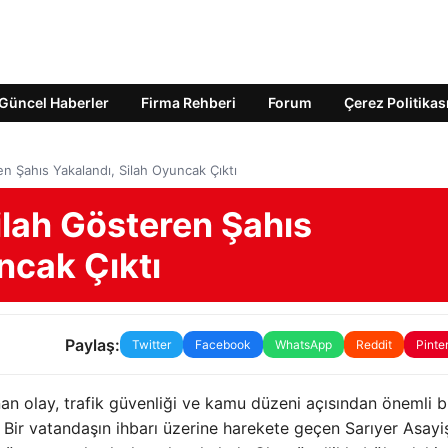
Güncel Haberler
Firma Rehberi
Forum
Çerez Politikas
en Şahıs Yakalandı, Silah Oyuncak Çıktı
Silah Gösteren Şahıs
ncak Çıktı
Paylaş:
Twitter
Facebook
WhatsApp
Reddit
Pinte
an olay, trafik güvenliği ve kamu düzeni açısından önemli b
 Bir vatandaşın ihbarı üzerine harekete geçen Sarıyer Asayi