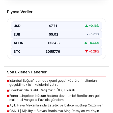
05.08.2026
Diyarbakır’da Silahlı Çatışma: 1 Ölü, 1
Piyasa Verileri
Yaralı
Diyarbakır’ın Bağlar ilçesinde yaşanan silahlı çatışma,
bölge sakinlerini korkuttu. Olay, iki grup arasında
USD
47.71
▲ +0.16%
uzun…
EUR
55.02
• -0.01%
ALTIN
6534.8
▲ +0.65%
BTC
3055779
▼ -0.28%
Son Eklenen Haberler
İstanbul Boğazı’ndan dev gemi geçti, köprülerin altından
■
geçebilmek için kulelerini yatırdı
Diyarbakır’da Silahlı Çatışma: 1 Ölü, 1 Yaralı
■
Fenerbahçe’den hücum hattına dev hamle! Benfica’nın gol
■
makinesi Vangelis Pavlidis gündemde…
Açık Hava Mekanlarında Estetik ve bahçe mutfağı Çözümleri
■
CANLI | Mjallby – Slovan Bratislava Maç Detayları ve Yayın
■