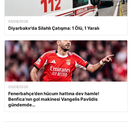
05/08/2026
Diyarbakır’da Silahlı Çatışma: 1 Ölü, 1 Yaralı
05/08/2026
Fenerbahçe’den hücum hattına dev hamle!
Benfica’nın gol makinesi Vangelis Pavlidis
gündemde…