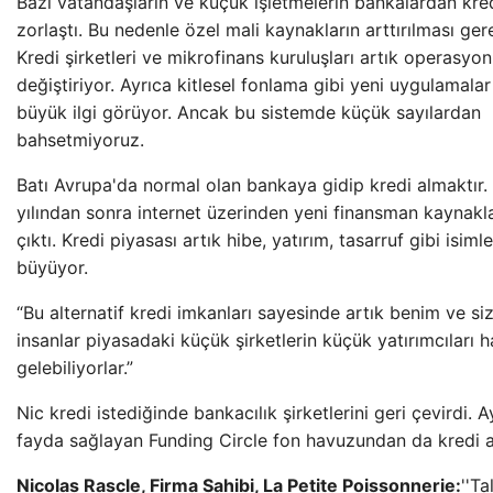
Bazı vatandaşların ve küçük işletmelerin bankalardan kre
zorlaştı. Bu nedenle özel mali kaynakların arttırılması ge
Kredi şirketleri ve mikrofinans kuruluşları artık operasyonl
değiştiriyor. Ayrıca kitlesel fonlama gibi yeni uygulamala
büyük ilgi görüyor. Ancak bu sistemde küçük sayılardan
bahsetmiyoruz.
Batı Avrupa'da normal olan bankaya gidip kredi almaktır
yılından sonra internet üzerinden yeni finansman kaynakl
çıktı. Kredi piyasası artık hibe, yatırım, tasarruf gibi isiml
büyüyor.
“Bu alternatif kredi imkanları sayesinde artık benim ve siz
insanlar piyasadaki küçük şirketlerin küçük yatırımcıları h
gelebiliyorlar.”
Nic kredi istediğinde bankacılık şirketlerini geri çevirdi. A
fayda sağlayan Funding Circle fon havuzundan da kredi a
Nicolas Rascle, Firma Sahibi, La Petite Poissonnerie:
''Ta