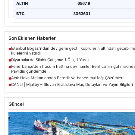
ALTIN
6567.9
BTC
3063601
Son Eklenen Haberler
İstanbul Boğazı’ndan dev gemi geçti, köprülerin altından geçebilme
■
kulelerini yatırdı
Diyarbakır’da Silahlı Çatışma: 1 Ölü, 1 Yaralı
■
Fenerbahçe’den hücum hattına dev hamle! Benfica’nın gol makines
■
Pavlidis gündemde…
Açık Hava Mekanlarında Estetik ve bahçe mutfağı Çözümleri
■
CANLI | Mjallby – Slovan Bratislava Maç Detayları ve Yayın Bilgileri
■
Güncel