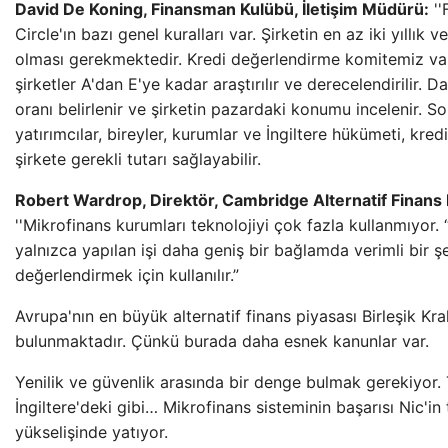
David De Koning, Finansman Kulübü, İletişim Müdürü:
''
Circle'ın bazı genel kuralları var. Şirketin en az iki yıllık v
olması gerekmektedir. Kredi değerlendirme komitemiz va
şirketler A'dan E'ye kadar araştırılır ve derecelendirilir. D
oranı belirlenir ve şirketin pazardaki konumu incelenir. S
yatırımcılar, bireyler, kurumlar ve İngiltere hükümeti, kred
şirkete gerekli tutarı sağlayabilir.
Robert Wardrop, Direktör, Cambridge Alternatif Finans
''Mikrofinans kurumları teknolojiyi çok fazla kullanmıyor. 
yalnızca yapılan işi daha geniş bir bağlamda verimli bir ş
değerlendirmek için kullanılır.”
Avrupa'nın en büyük alternatif finans piyasası Birleşik Kral
bulunmaktadır. Çünkü burada daha esnek kanunlar var.
Yenilik ve güvenlik arasında bir denge bulmak gerekiyor. 
İngiltere'deki gibi… Mikrofinans sisteminin başarısı Nic'in 
yükselişinde yatıyor.