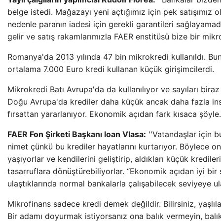
belge istedi. Mağazayı yeni açtığımız için pek satışımız 
nedenle paranın iadesi için gerekli garantileri sağlayama
gelir ve satış rakamlarımızla FAER enstitüsü bize bir mikro
Romanya'da 2013 yılında 47 bin mikrokredi kullanıldı. Bun
ortalama 7.000 Euro kredi kullanan küçük girişimcilerdi.
Mikrokredi Batı Avrupa'da da kullanılıyor ve sayıları biraz
Doğu Avrupa'da krediler daha küçük ancak daha fazla in
fırsattan yararlanıyor. Ekonomik açıdan fark kısaca şöyl
FAER Fon Şirketi Başkanı Ioan Vlasa:
''Vatandaşlar için b
nimet çünkü bu krediler hayatlarını kurtarıyor. Böylece on
yaşıyorlar ve kendilerini geliştirip, aldıkları küçük kredile
tasarruflara dönüştürebiliyorlar. “Ekonomik açıdan iyi bir
ulaştıklarında normal bankalarla çalışabilecek seviyeye ula
Mikrofinans sadece kredi demek değildir. Bilirsiniz, yaşlıl
Bir adamı doyurmak istiyorsanız ona balık vermeyin, balı