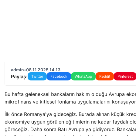
admin
•
08.11.2025 14:13
Paylaş:
Twitter
Facebook
WhatsApp
Reddit
Pinterest
Bu hafta geleneksel bankaların hakim olduğu Avrupa ek
mikrofinans ve kitlesel fonlama uygulamalarını konuşuyor
İlk önce Romanya'ya gideceğiz. Burada alınan küçük kredi
ekonomiye uygun görülen eğitimlerin ne kadar faydalı o
göreceğiz. Daha sonra Batı Avrupa'ya gidiyoruz. Bankal