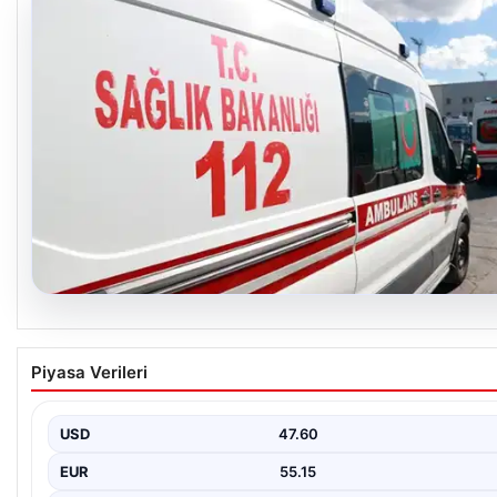
05.08.2026
Diyarbakır’da Silahlı Çatışma: 1 Ölü, 1 Yaralı
Piyasa Verileri
Diyarbakır’ın Bağlar ilçesinde yaşanan silahlı çatışma, bölge sakin
korkuttu. Olay, iki grup arasında uzun…
USD
47.60
EUR
55.15