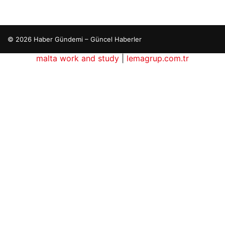
© 2026 Haber Gündemi – Güncel Haberler
malta work and study
|
lemagrup.com.tr
betcio