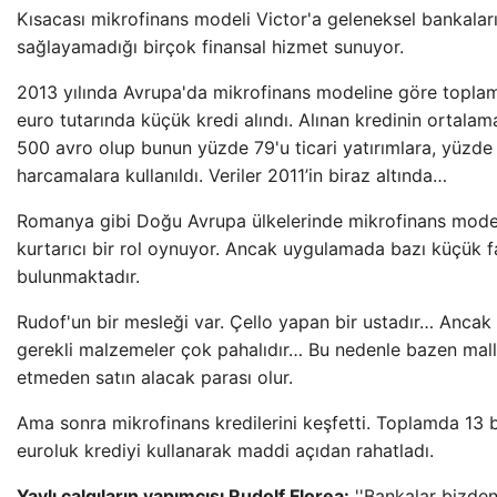
Kısacası mikrofinans modeli Victor'a geleneksel bankalar
sağlayamadığı birçok finansal hizmet sunuyor.
2013 yılında Avrupa'da mikrofinans modeline göre toplam
euro tutarında küçük kredi alındı. Alınan kredinin ortalama
500 avro olup bunun yüzde 79'u ticari yatırımlara, yüzde 2
harcamalara kullanıldı. Veriler 2011’in biraz altında…
Romanya gibi Doğu Avrupa ülkelerinde mikrofinans mode
kurtarıcı bir rol oynuyor. Ancak uygulamada bazı küçük far
bulunmaktadır.
Rudof'un bir mesleği var. Çello yapan bir ustadır… Ancak 
gerekli malzemeler çok pahalıdır… Bu nedenle bazen malla
etmeden satın alacak parası olur.
Ama sonra mikrofinans kredilerini keşfetti. Toplamda 13 
euroluk krediyi kullanarak maddi açıdan rahatladı.
Yaylı çalgıların yapımcısı Rudolf Florea:
''Bankalar bizden