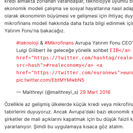
kredi almakta zorlanan vatandaşlar, teknolojiye uyumlu b
ekonomik modeli çalışma ve sosyal hayatlarına nasıl adap
olarak ekonominin büyümesi ve gelişmesi için ihtiyaç du
mikrofinans modeli hakkında daha fazla bilgi edinmek iç
Yatırım Fonu'na bakacağız.
#teknoloji
&
#Mikrofinans
Avrupa Yatırım Fonu CEO'
Luigi Gilibert ile geleceğe yönelik sohbet
EIB</a>
href="https://twitter.com/hashtag/reale
src=hash">#realeconomy</a> <a
eur
href="https://twitter.com/euronews">
pic.twitter.com/EbtMYMwbN5
— Maithreyi (@maithreyi_s)
29 Mart 2016
Özellikle az gelişmiş ülkelerde küçük kredi veya mikrofin
tabirlerini duyuyoruz. Ancak Avrupa'daki bazı ekonomik s
şirketler de mali açıklarını kapatmak için bu düşük faizli 
yararlanıyor. Şimdi bu uygulamaya kısaca göz atalım.