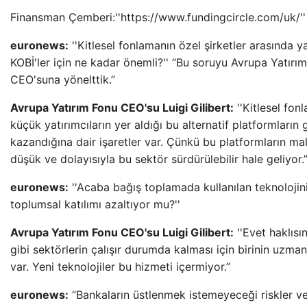
Finansman Çemberi:''https://www.fundingcircle.com/uk/''
euronews:
''Kitlesel fonlamanın özel şirketler arasında 
KOBİ'ler için ne kadar önemli?'' “Bu soruyu Avrupa Yatırı
CEO'suna yönelttik.”
Avrupa Yatırım Fonu CEO'su Luigi Gilibert:
''Kitlesel fon
küçük yatırımcıların yer aldığı bu alternatif platformları
kazandığına dair işaretler var. Çünkü bu platformların mal
düşük ve dolayısıyla bu sektör sürdürülebilir hale geliyor.
euronews:
''Acaba bağış toplamada kullanılan teknolojin
toplumsal katılımı azaltıyor mu?''
Avrupa Yatırım Fonu CEO'su Luigi Gilibert:
''Evet haklısı
gibi sektörlerin çalışır durumda kalması için birinin uzman
var. Yeni teknolojiler bu hizmeti içermiyor.”
euronews:
“Bankaların üstlenmek istemeyeceği riskler v