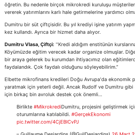
öğretin. Bu nedenle birçok mikrokredi kuruluşu müşteriler
vererek yatırımlarını karlı hale getirmelerine yardımcı olm
Dumitru bir süt çiftçisidir. Bu yıl krediyi işine yatırım yap
kez kullandı. Ayrıca bir hizmet daha alıyor.
Dumitru Vlasa, Çiftçi:
''Kredi aldığım enstitünün kursların
Köyümüzde eğitim verecek kadar organize olmuşlar. Diğer 
bir araya gelerek bu kurumdan ihtiyacımız olan eğitimler
faydalandık. Çok faydalı olduğunu söyleyebilirim.”
Elbette mikrofinans kredileri Doğu Avrupa'da ekonomik 
yaratmak için yeterli değil. Ancak Rudolf ve Dumitru gibi 
için birkaç bin avroluk destek çok önemli…
Birlikte
#Mikrokredi
Dumitru, projesini geliştirmek iç
oturumlarına katılabildi.
#GerçekEkonomi
pic.twitter.com/4CjEBICvPJ
– Guillaume Desjardins (@GuilDesjardins)
26 Mart 