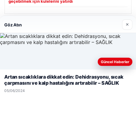
geçebilmek için kulelerini yatırdı
×
Göz Atın
Son Eklenen Firmalar
Hastaş Beton
26/05/2026
Güncel Haberler
Web sitemizi nasıl kullandığınızı daha iyi anlayabilmek,
deneyiminizi kişiselleştirmek ve geliştirmek amacıyla çerezler
Artan sıcaklıklara dikkat edin: Dehidrasyonu, sıcak
kullanıyoruz.
Çerez Politikamız
çarpmasını ve kalp hastalığını artırabilir – SAĞLIK
Reddet
Kabul Et
05/06/2024
© 2026 Haber Gündemi – Güncel Haberler
malta work and study
|
lemagrup.com.tr
io