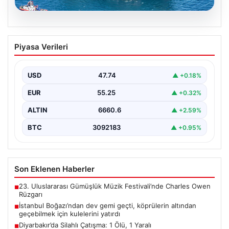
06.08.2026
İstanbul Boğazı’ndan dev gemi geçti,
Piyasa Verileri
köprülerin altından geçebilmek için
kulelerini yatırdı
USD
47.74
▲ +0.18%
Bahama bayraklı yarı batık vinç ve boru döşeme gemisi
Saipem 7000, İstanbul Boğazı’ndan geçiş…
EUR
55.25
▲ +0.32%
ALTIN
6660.6
▲ +2.59%
BTC
3092183
▲ +0.95%
Son Eklenen Haberler
23. Uluslararası Gümüşlük Müzik Festivali’nde Charles Owen
■
Rüzgarı
İstanbul Boğazı’ndan dev gemi geçti, köprülerin altından
■
geçebilmek için kulelerini yatırdı
Diyarbakır’da Silahlı Çatışma: 1 Ölü, 1 Yaralı
■