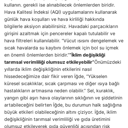
kullanın. gerekli ise alınabilecek önlemlerden biridir.
Hava Kalitesi İndeksi (AQI) uygulamalarını kullanarak
günlük hava koşulları ve hava kirliliği hakkında
bilgilerle aksiyon alabilirsiniz. Havadaki parçacıkların
girişini azaltmak için pencereler kapalı tutulabilir ve
hava filtreleri kullanılabilir. “Vücut ısısını dengelemek ve
sıcak havalarda su kaybını önlemek için bol su içmek
en önemli önlemlerden biridir.”
“İklim değişikliği
tarımsal verimliliği olumsuz etkileyebilir”
Önümüzdeki
yıllarda iklim değişikliğinin etkilerini nasıl
hissedeceğimize dair fikir veren İğde, “Yükselen
küresel sıcaklıklar, sıcak çarpması ve diğer ısıya bağlı
hastalıkların artmasına neden olabilir.” Sel, kuraklık,
yangın gibi aşırı hava olaylarının sıklığının ve şiddetinin
artabileceğini belirten İğde, bu durumun halk sağlığına
büyük etkileri olabileceğinin altını çiziyor. İğde, iklim
değişikliğinin tarımsal verimliliği ve gıda üretimini
olumsuz etkileyerek gıda güvenliği açısından risk