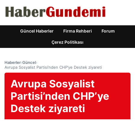
Güncel Haberler
Firma Rehberi
Forum
Çerez Politikası
Haberler
›
Güncel
›
Avrupa Sosyalist Partisi’nden CHP’ye Destek ziyareti
Avrupa Sosyalist
Partisi’nden CHP’ye
Destek ziyareti