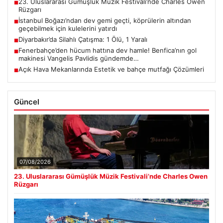
23. Uluslararası Gümüşlük Müzik Festivali’nde Charles Owen
■
Rüzgarı
İstanbul Boğazı’ndan dev gemi geçti, köprülerin altından
■
geçebilmek için kulelerini yatırdı
Diyarbakır’da Silahlı Çatışma: 1 Ölü, 1 Yaralı
■
Fenerbahçe’den hücum hattına dev hamle! Benfica’nın gol
■
makinesi Vangelis Pavlidis gündemde…
Açık Hava Mekanlarında Estetik ve bahçe mutfağı Çözümleri
■
Güncel
07/08/2026
23. Uluslararası Gümüşlük Müzik Festivali’nde Charles Owen
Rüzgarı