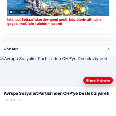
06/08/2026
İstanbul Boğazı’ndan dev gemi geçti, köprülerin altından
geçebilmek için kulelerini yatırdı
Son Eklenen Firmalar
×
Göz Atın
Web sitemizi nasıl kullandığınızı daha iyi anlayabilmek,
Güncel Haberler
deneyiminizi kişiselleştirmek ve geliştirmek amacıyla çerezler
kullanıyoruz.
Çerez Politikamız
Avrupa Sosyalist Partisi’nden CHP’ye Destek ziyareti
Reddet
Kabul Et
06/04/2025