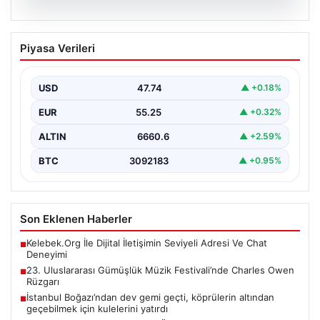
07.08.2026
23. Uluslararası Gümüşlük Müzik
Piyasa Verileri
Festivali’nde Charles Owen Rüzgarı
Bu yıl 23’üncüsü düzenlenen Uluslararası Gümüşlük
Müzik Festivali, sanatseverleri büyüleyen bir
USD
47.74
▲ +0.18%
atmosferde devam ediyor.…
EUR
55.25
▲ +0.32%
ALTIN
6660.6
▲ +2.59%
BTC
3092183
▲ +0.95%
Son Eklenen Haberler
Kelebek.Org İle Dijital İletişimin Seviyeli Adresi Ve Chat
■
Deneyimi
23. Uluslararası Gümüşlük Müzik Festivali’nde Charles Owen
■
Rüzgarı
İstanbul Boğazı’ndan dev gemi geçti, köprülerin altından
■
geçebilmek için kulelerini yatırdı