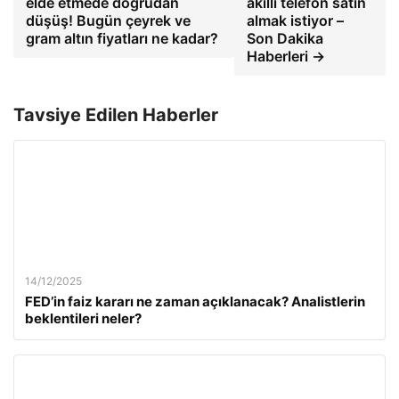
elde etmede doğrudan
akıllı telefon satın
düşüş! Bugün çeyrek ve
almak istiyor –
gram altın fiyatları ne kadar?
Son Dakika
Haberleri →
Tavsiye Edilen Haberler
14/12/2025
FED’in faiz kararı ne zaman açıklanacak? Analistlerin
beklentileri neler?