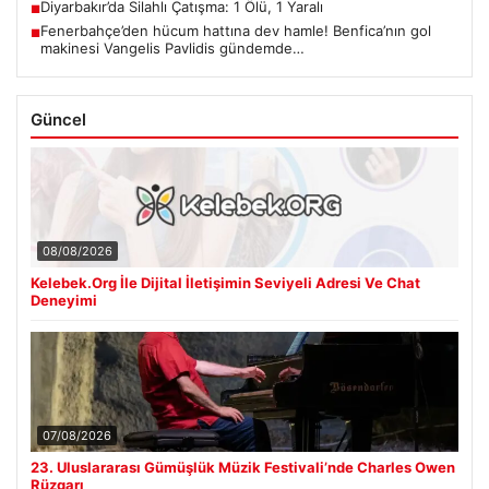
Diyarbakır’da Silahlı Çatışma: 1 Ölü, 1 Yaralı
■
Fenerbahçe’den hücum hattına dev hamle! Benfica’nın gol
■
makinesi Vangelis Pavlidis gündemde…
Güncel
08/08/2026
Kelebek.Org İle Dijital İletişimin Seviyeli Adresi Ve Chat
Deneyimi
07/08/2026
23. Uluslararası Gümüşlük Müzik Festivali’nde Charles Owen
Rüzgarı