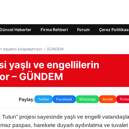
Güncel Haberler
Firma Rehberi
Forum
Çerez Politikas
in hayatını kolaylaştırıyor – GÜNDEM
 yaşlı ve engellilerin
ıyor – GÜNDEM
Paylaş:
Twitter
Facebook
WhatsApp
Reddit
Pinte
 Tutun” projesi sayesinde yaşlı ve engelli vatandaşl
ymaz paspas, harekete duyarlı aydınlatma ve tuvalet