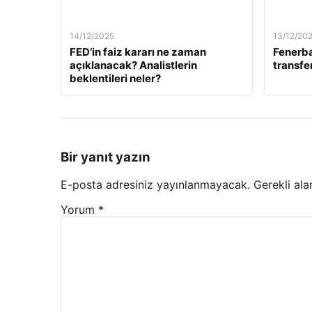
14/12/2025
13/12/20
FED’in faiz kararı ne zaman
Fenerb
açıklanacak? Analistlerin
transfer
beklentileri neler?
Bir yanıt yazın
E-posta adresiniz yayınlanmayacak.
Gerekli ala
Yorum
*