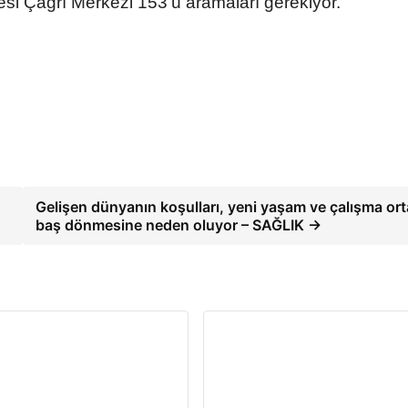
si Çağrı Merkezi 153'ü aramaları gerekiyor.
Gelişen dünyanın koşulları, yeni yaşam ve çalışma or
baş dönmesine neden oluyor – SAĞLIK →