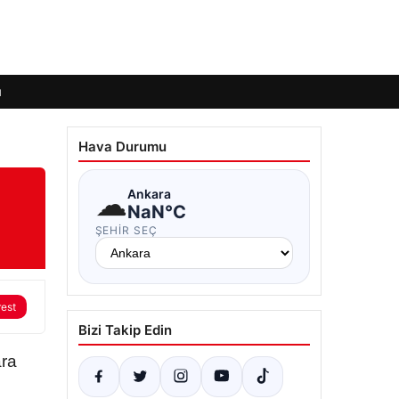
ı
Hava Durumu
☁
Ankara
NaN°C
ŞEHIR SEÇ
rest
Bizi Takip Edin
ara