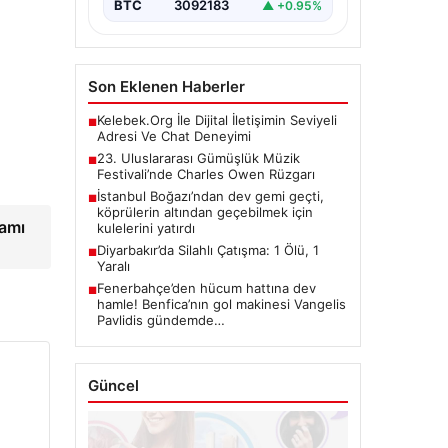
BTC
3092183
▲ +0.95%
Son Eklenen Haberler
Kelebek.Org İle Dijital İletişimin Seviyeli
■
Adresi Ve Chat Deneyimi
23. Uluslararası Gümüşlük Müzik
■
Festivali’nde Charles Owen Rüzgarı
İstanbul Boğazı’ndan dev gemi geçti,
■
köprülerin altından geçebilmek için
tamı
kulelerini yatırdı
Diyarbakır’da Silahlı Çatışma: 1 Ölü, 1
■
Yaralı
Fenerbahçe’den hücum hattına dev
■
hamle! Benfica’nın gol makinesi Vangelis
Pavlidis gündemde…
Güncel