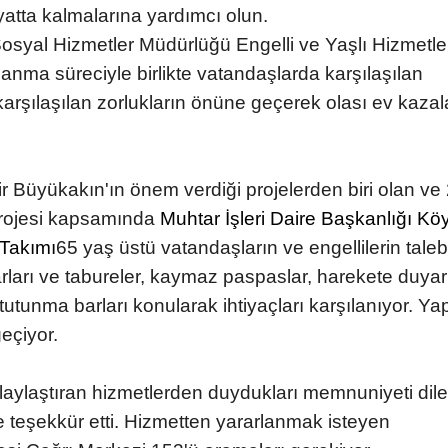
yatta kalmalarına yardımcı olun.
osyal Hizmetler Müdürlüğü Engelli ve Yaşlı Hizmetle
anma süreciyle birlikte vatandaşlarda karşılaşılan
karşılaşılan zorlukların önüne geçerek olası ev kazal
 Büyükakın'ın önem verdiği projelerden biri olan ve
projesi kapsamında
Muhtar İşleri Daire Başkanlığı Kö
 Takımı
65 yaş üstü vatandaşların ve engellilerin taleb
ları ve tabureler, kaymaz paspaslar, harekete duyarl
tutunma barları konularak ihtiyaçları karşılanıyor. Ya
eçiyor.
kolaylaştıran hizmetlerden duydukları memnuniyeti dile
e teşekkür etti. Hizmetten yararlanmak isteyen