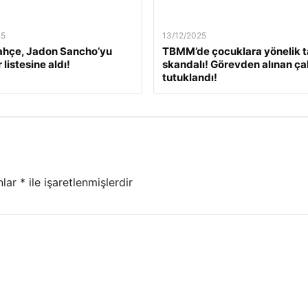
25
13/12/2025
ahçe, Jadon Sancho’yu
TBMM’de çocuklara yönelik t
 listesine aldı!
skandalı! Görevden alınan ça
tutuklandı!
nlar
*
ile işaretlenmişlerdir