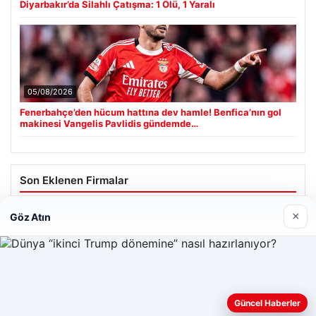
Diyarbakır’da Silahlı Çatışma: 1 Ölü, 1 Yaralı
05/08/2026
Fenerbahçe’den hücum hattına dev hamle! Benfica’nın gol
makinesi Vangelis Pavlidis gündemde…
Son Eklenen Firmalar
Hastaş Beton
×
Göz Atın
26/05/2026
Web sitemizi nasıl kullandığınızı daha iyi anlayabilmek,
Güncel Haberler
deneyiminizi kişiselleştirmek ve geliştirmek amacıyla çerezler