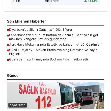
BTC
3056233
▲ +1.14%
Son Eklenen Haberler
Diyarbakır’da Silahlı Çatışma: 1 Ölü, 1 Yaralı
■
Fenerbahçe’den hücum hattına dev hamle! Benfica’nın gol
■
makinesi Vangelis Pavlidis gündemde…
Açık Hava Mekanlarında Estetik ve bahçe mutfağı Çözümleri
■
CANLI | Mjallby – Slovan Bratislava Maç Detayları ve Yayın
■
Bilgileri
Göztepe, hazırlık maçında Bodrum FK’yı mağlup etti
■
Güncel
05/08/2026