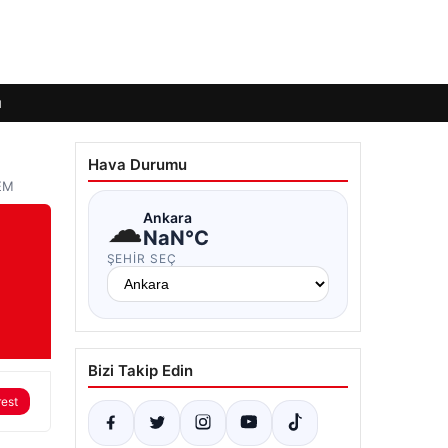
ı
Hava Durumu
DEM
☁
Ankara
NaN°C
ŞEHIR SEÇ
Bizi Takip Edin
rest