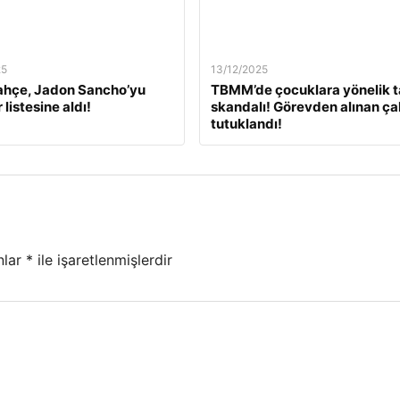
25
13/12/2025
ahçe, Jadon Sancho’yu
TBMM’de çocuklara yönelik t
 listesine aldı!
skandalı! Görevden alınan ça
tutuklandı!
nlar
*
ile işaretlenmişlerdir