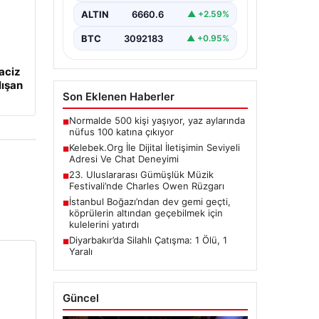
oluşturması büyük bir hassasiyet
ALTIN
6660.6
▲ +2.59%
taşımaktadır. Günümüzde birçok…
BTC
3092183
▲ +0.95%
aciz
lışan
Son Eklenen Haberler
Normalde 500 kişi yaşıyor, yaz aylarında
■
nüfus 100 katına çıkıyor
Kelebek.Org İle Dijital İletişimin Seviyeli
■
Adresi Ve Chat Deneyimi
23. Uluslararası Gümüşlük Müzik
■
Festivali’nde Charles Owen Rüzgarı
İstanbul Boğazı’ndan dev gemi geçti,
■
köprülerin altından geçebilmek için
kulelerini yatırdı
Diyarbakır’da Silahlı Çatışma: 1 Ölü, 1
■
Yaralı
Güncel