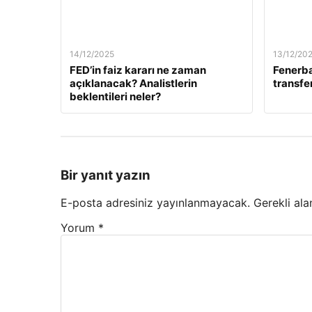
14/12/2025
13/12/20
FED’in faiz kararı ne zaman
Fenerb
açıklanacak? Analistlerin
transfer
beklentileri neler?
Bir yanıt yazın
E-posta adresiniz yayınlanmayacak.
Gerekli ala
Yorum
*