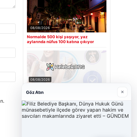
08/08/2026
Normalde 500 kişi yaşıyor, yaz
aylarında nüfus 100 katına çıkıyor
08/08/2026
Kelebek.Org İle Dijital İletişimin Seviyeli
×
Göz Atın
Adresi Ve Chat Deneyimi
n.
Son Eklenen Firmalar
Cengiz Sigorta