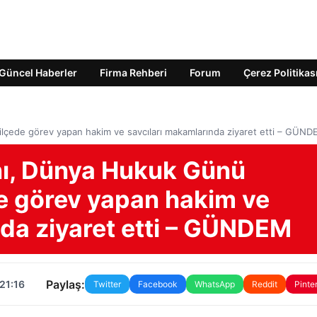
Güncel Haberler
Firma Rehberi
Forum
Çerez Politikas
ilçede görev yapan hakim ve savcıları makamlarında ziyaret etti – GÜN
anı, Dünya Hukuk Günü
e görev yapan hakim ve
nda ziyaret etti – GÜNDEM
Paylaş:
21:16
Twitter
Facebook
WhatsApp
Reddit
Pinte