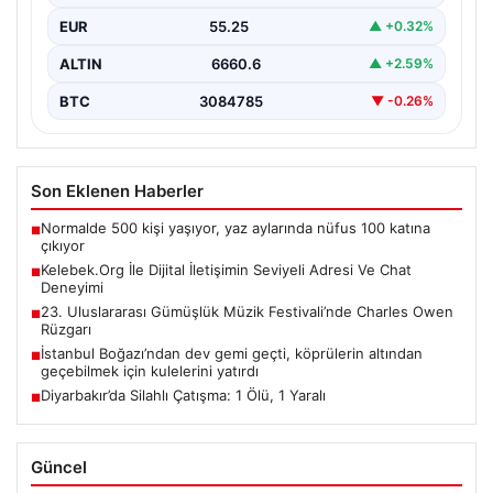
Günümüzde birçok…
EUR
55.25
▲ +0.32%
ALTIN
6660.6
▲ +2.59%
BTC
3084785
▼ -0.26%
Son Eklenen Haberler
Normalde 500 kişi yaşıyor, yaz aylarında nüfus 100 katına
■
çıkıyor
Kelebek.Org İle Dijital İletişimin Seviyeli Adresi Ve Chat
■
Deneyimi
23. Uluslararası Gümüşlük Müzik Festivali’nde Charles Owen
■
Rüzgarı
İstanbul Boğazı’ndan dev gemi geçti, köprülerin altından
■
geçebilmek için kulelerini yatırdı
Diyarbakır’da Silahlı Çatışma: 1 Ölü, 1 Yaralı
■
Güncel