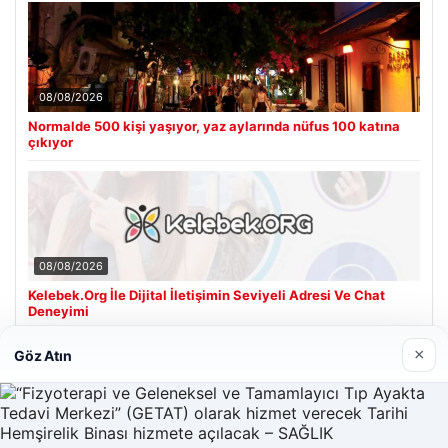
08/08/2026
Normalde 500 kişi yaşıyor, yaz aylarında nüfus 100 katına
çıkıyor
08/08/2026
Kelebek.Org İle Dijital İletişimin Seviyeli Adresi Ve Chat
Deneyimi
×
Göz Atın
Son Eklenen Firmalar
Hastaş Beton