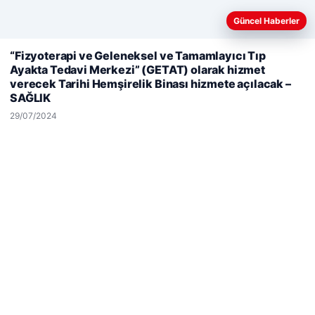
26/05/2026
Güncel Haberler
“Fizyoterapi ve Geleneksel ve Tamamlayıcı Tıp
Web sitemizi nasıl kullandığınızı daha iyi anlayabilmek,
Ayakta Tedavi Merkezi” (GETAT) olarak hizmet
deneyiminizi kişiselleştirmek ve geliştirmek amacıyla çerezler
verecek Tarihi Hemşirelik Binası hizmete açılacak –
kullanıyoruz.
Çerez Politikamız
SAĞLIK
Reddet
Kabul Et
29/07/2024
© 2026 Haber Gündemi – Güncel Haberler
siteleri
malta work and study
|
lemagrup.com.tr
p escort
p escort
p escort
p escort
p escort
io