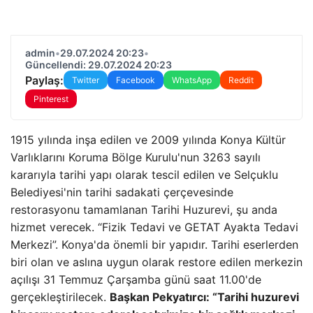
admin
•
29.07.2024 20:23
•
Güncellendi: 29.07.2024 20:23
Paylaş:
Twitter
Facebook
WhatsApp
Reddit
Pinterest
1915 yılında inşa edilen ve 2009 yılında Konya Kültür
Varlıklarını Koruma Bölge Kurulu'nun 3263 sayılı
kararıyla tarihi yapı olarak tescil edilen ve Selçuklu
Belediyesi'nin tarihi sadakati çerçevesinde
restorasyonu tamamlanan Tarihi Huzurevi, şu anda
hizmet verecek. “Fizik Tedavi ve GETAT Ayakta Tedavi
Merkezi”. Konya'da önemli bir yapıdır. Tarihi eserlerden
biri olan ve aslına uygun olarak restore edilen merkezin
açılışı 31 Temmuz Çarşamba günü saat 11.00'de
gerçekleştirilecek.
Başkan Pekyatırcı: “Tarihi huzurevi