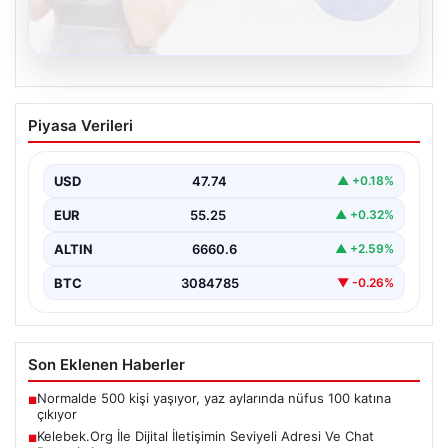
08.08.2026
Kelebek.Org İle Dijital İletişimin Seviyeli
Piyasa Verileri
Adresi Ve Chat Deneyimi
İnternet ortamında kullanıcıların kaliteli bir biçimde
iletişim oluşturması büyük bir hassasiyet taşımaktadır.
USD
47.74
▲ +0.18%
Günümüzde birçok…
EUR
55.25
▲ +0.32%
ALTIN
6660.6
▲ +2.59%
BTC
3084785
▼ -0.26%
Son Eklenen Haberler
Normalde 500 kişi yaşıyor, yaz aylarında nüfus 100 katına
■
çıkıyor
Kelebek.Org İle Dijital İletişimin Seviyeli Adresi Ve Chat
■