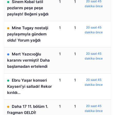
Sinem Kobal tatil
1
1
20 saat 45
dakika önce
pozlarını peşe peşe
paylaştı! Beğeni yağdı
Mine Tugay nostalji
1
1
20 saat 45
dakika önce
paylaşımıyla gündem
oldu! Yorum yağdı
Mert Yazıcıoğlu
1
1
20 saat 45
dakika önce
kararını vermişti! Daha
başlamadan ertelendi
Ebru Yaşar konseri
1
1
20 saat 45
dakika önce
Kayseri’yi salladı! Rekor
kırıldı…
Daha 17 11. bölüm 1.
1
1
20 saat 45
dakika önce
fragman GELDİ!