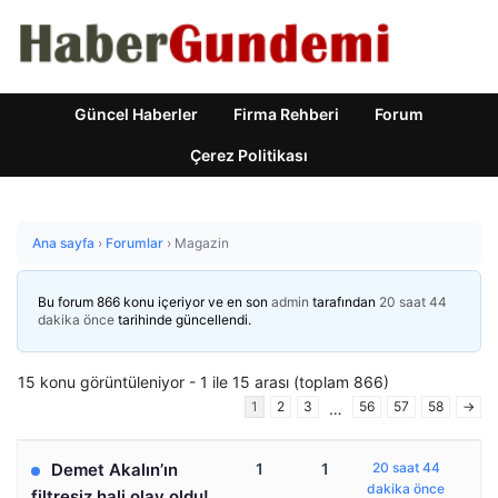
Güncel Haberler
Firma Rehberi
Forum
Çerez Politikası
Ana sayfa
›
Forumlar
›
Magazin
Bu forum 866 konu içeriyor ve en son
admin
tarafından
20 saat 44
dakika önce
tarihinde güncellendi.
15 konu görüntüleniyor - 1 ile 15 arası (toplam 866)
1
2
3
56
57
58
→
…
Demet Akalın’ın
1
1
20 saat 44
dakika önce
filtresiz hali olay oldu!