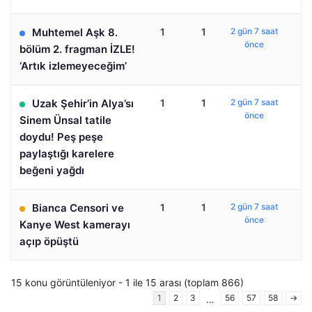
Muhtemel Aşk 8.
1
1
2 gün 7 saat
önce
bölüm 2. fragman İZLE!
‘Artık izlemeyeceğim’
Uzak Şehir’in Alya’sı
1
1
2 gün 7 saat
önce
Sinem Ünsal tatile
doydu! Peş peşe
paylaştığı karelere
beğeni yağdı
Bianca Censori ve
1
1
2 gün 7 saat
önce
Kanye West kamerayı
açıp öpüştü
15 konu görüntüleniyor - 1 ile 15 arası (toplam 866)
1
2
3
56
57
58
→
…