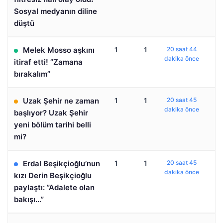
Sosyal medyanın diline
düştü
Melek Mosso aşkını
1
1
20 saat 44
dakika önce
itiraf etti! ”Zamana
bırakalım”
Uzak Şehir ne zaman
1
1
20 saat 45
dakika önce
başlıyor? Uzak Şehir
yeni bölüm tarihi belli
mi?
Erdal Beşikçioğlu’nun
1
1
20 saat 45
dakika önce
kızı Derin Beşikçioğlu
paylaştı: ”Adalete olan
bakışı…”