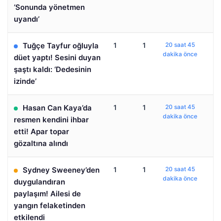
‘Sonunda yönetmen
uyandı’
Tuğçe Tayfur oğluyla
1
1
20 saat 45
dakika önce
düet yaptı! Sesini duyan
şaştı kaldı: ‘Dedesinin
izinde’
Hasan Can Kaya’da
1
1
20 saat 45
dakika önce
resmen kendini ihbar
etti! Apar topar
gözaltına alındı
Sydney Sweeney’den
1
1
20 saat 45
dakika önce
duygulandıran
paylaşım! Ailesi de
yangın felaketinden
etkilendi