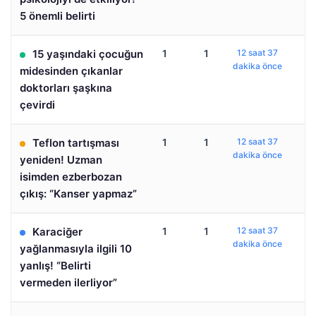
5 önemli belirti
15 yaşındaki çocuğun
1
1
12 saat 37
dakika önce
midesinden çıkanlar
doktorları şaşkına
çevirdi
Teflon tartışması
1
1
12 saat 37
dakika önce
yeniden! Uzman
isimden ezberbozan
çıkış: “Kanser yapmaz”
Karaciğer
1
1
12 saat 37
dakika önce
yağlanmasıyla ilgili 10
yanlış! “Belirti
vermeden ilerliyor”