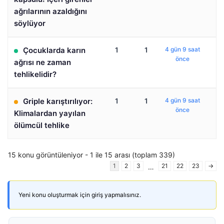
ağrılarının azaldığını
söylüyor
Çocuklarda karın
1
1
4 gün 9 saat
önce
ağrısı ne zaman
tehlikelidir?
Griple karıştırılıyor:
1
1
4 gün 9 saat
önce
Klimalardan yayılan
ölümcül tehlike
15 konu görüntüleniyor - 1 ile 15 arası (toplam 339)
1
2
3
21
22
23
→
…
Yeni konu oluşturmak için giriş yapmalısınız.