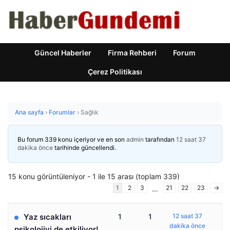
Güncel Haberler
Firma Rehberi
Forum
Çerez Politikası
Ana sayfa
›
Forumlar
›
Sağlık
Bu forum 339 konu içeriyor ve en son
admin
tarafından
12 saat 37
dakika önce
tarihinde güncellendi.
15 konu görüntüleniyor - 1 ile 15 arası (toplam 339)
1
2
3
21
22
23
→
…
Yaz sıcakları
1
1
12 saat 37
dakika önce
psikolojiyi de etkiliyor!