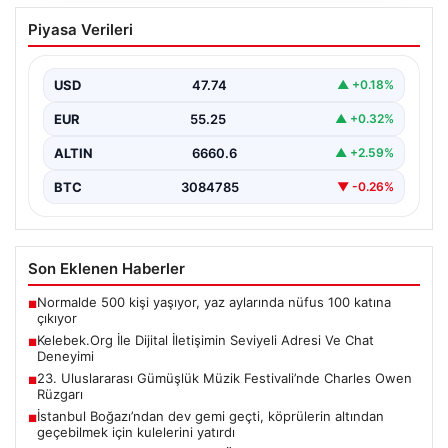
Kelebek.Org İle Dijital İletişimin Seviyeli
Piyasa Verileri
Adresi Ve Chat Deneyimi
İnternet ortamında kullanıcıların kaliteli bir biçimde
iletişim oluşturması büyük bir hassasiyet taşımaktadır.
USD
47.74
▲ +0.18%
Günümüzde birçok…
EUR
55.25
▲ +0.32%
ALTIN
6660.6
▲ +2.59%
BTC
3084785
▼ -0.26%
Son Eklenen Haberler
Normalde 500 kişi yaşıyor, yaz aylarında nüfus 100 katına
■
çıkıyor
Kelebek.Org İle Dijital İletişimin Seviyeli Adresi Ve Chat
■
Deneyimi
23. Uluslararası Gümüşlük Müzik Festivali’nde Charles Owen
■
Rüzgarı
İstanbul Boğazı’ndan dev gemi geçti, köprülerin altından
■
geçebilmek için kulelerini yatırdı