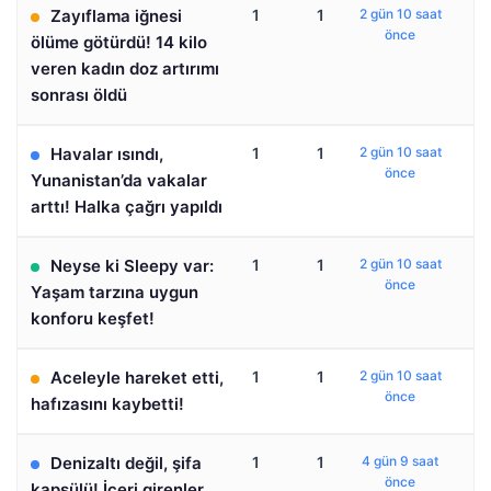
Zayıflama iğnesi
1
1
2 gün 10 saat
önce
ölüme götürdü! 14 kilo
veren kadın doz artırımı
sonrası öldü
Havalar ısındı,
1
1
2 gün 10 saat
önce
Yunanistan’da vakalar
arttı! Halka çağrı yapıldı
Neyse ki Sleepy var:
1
1
2 gün 10 saat
önce
Yaşam tarzına uygun
konforu keşfet!
Aceleyle hareket etti,
1
1
2 gün 10 saat
önce
hafızasını kaybetti!
Denizaltı değil, şifa
1
1
4 gün 9 saat
önce
kapsülü! İçeri girenler