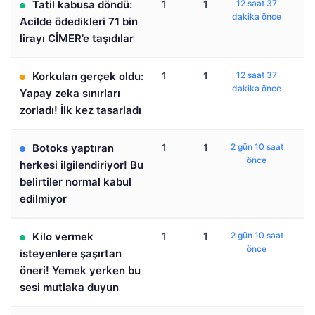
Tatil kabusa döndü:
1
1
12 saat 37
dakika önce
Acilde ödedikleri 71 bin
lirayı CİMER’e taşıdılar
Korkulan gerçek oldu:
1
1
12 saat 37
dakika önce
Yapay zeka sınırları
zorladı! İlk kez tasarladı
Botoks yaptıran
1
1
2 gün 10 saat
önce
herkesi ilgilendiriyor! Bu
belirtiler normal kabul
edilmiyor
Kilo vermek
1
1
2 gün 10 saat
önce
isteyenlere şaşırtan
öneri! Yemek yerken bu
sesi mutlaka duyun