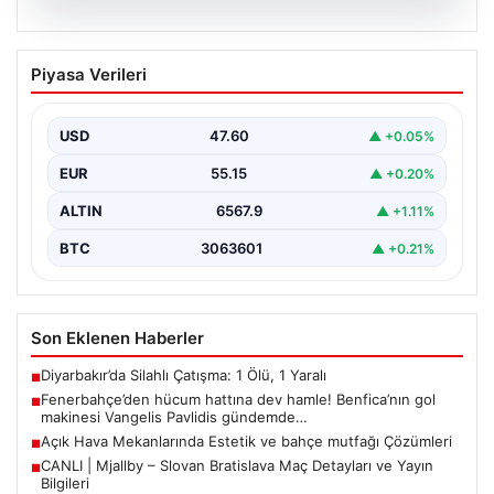
05.08.2026
Fenerbahçe’den hücum hattına dev
Piyasa Verileri
hamle! Benfica’nın gol makinesi
Vangelis Pavlidis gündemde…
USD
47.60
▲ +0.05%
EUR
55.15
▲ +0.20%
ALTIN
6567.9
▲ +1.11%
BTC
3063601
▲ +0.21%
Son Eklenen Haberler
Diyarbakır’da Silahlı Çatışma: 1 Ölü, 1 Yaralı
■
Fenerbahçe’den hücum hattına dev hamle! Benfica’nın gol
■
makinesi Vangelis Pavlidis gündemde…
Açık Hava Mekanlarında Estetik ve bahçe mutfağı Çözümleri
■
CANLI | Mjallby – Slovan Bratislava Maç Detayları ve Yayın
■
Bilgileri