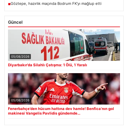
Göztepe, hazırlık maçında Bodrum FK’yı mağlup etti
■
Güncel
05/08/2026
Diyarbakır’da Silahlı Çatışma: 1 Ölü, 1 Yaralı
05/08/2026
Fenerbahçe’den hücum hattına dev hamle! Benfica’nın gol
makinesi Vangelis Pavlidis gündemde…