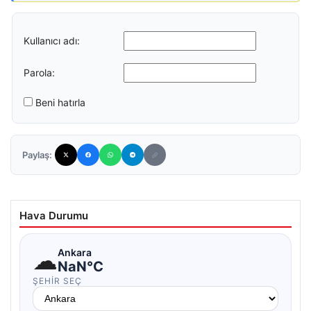
Kullanıcı adı:
Parola:
Beni hatırla
Paylaş:
Hava Durumu
☁
Ankara
NaN°C
ŞEHIR SEÇ