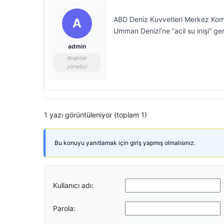
ABD Deniz Kuvvetleri Merkez Komu
A
Umman Denizi’ne “acil su inişi” gerç
admin
Anahtar
yönetici
1 yazı görüntüleniyor (toplam 1)
Bu konuyu yanıtlamak için giriş yapmış olmalısınız.
Kullanıcı adı:
Parola: