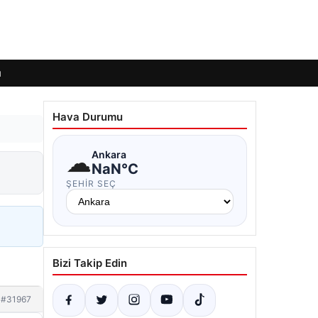
ı
Hava Durumu
☁
Ankara
NaN°C
ŞEHIR SEÇ
Bizi Takip Edin
#31967