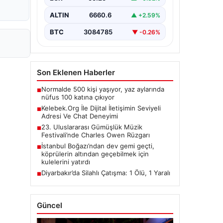
taşımaktadır. Günümüzde birçok…
ALTIN
6660.6
▲ +2.59%
BTC
3084785
▼ -0.26%
Son Eklenen Haberler
Normalde 500 kişi yaşıyor, yaz aylarında
■
nüfus 100 katına çıkıyor
Kelebek.Org İle Dijital İletişimin Seviyeli
■
Adresi Ve Chat Deneyimi
23. Uluslararası Gümüşlük Müzik
■
Festivali’nde Charles Owen Rüzgarı
İstanbul Boğazı’ndan dev gemi geçti,
■
köprülerin altından geçebilmek için
kulelerini yatırdı
Diyarbakır’da Silahlı Çatışma: 1 Ölü, 1 Yaralı
■
Güncel