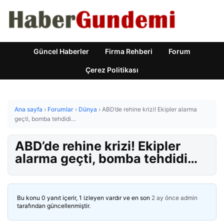
Güncel Haberler
Firma Rehberi
Forum
Çerez Politikası
Ana sayfa
›
Forumlar
›
Dünya
›
ABD’de rehine krizi! Ekipler alarma
geçti, bomba tehdidi…
ABD’de rehine krizi! Ekipler
alarma geçti, bomba tehdidi…
Bu konu 0 yanıt içerir, 1 izleyen vardır ve en son
2 ay önce
admin
tarafından güncellenmiştir.