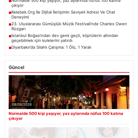
Normalde 500 kişi yaşıyor, yaz aylarında nüfus 100 katına
■
çıkıyor
Kelebek.Org İle Dijital İletişimin Seviyeli Adresi Ve Chat
■
Deneyimi
23. Uluslararası Gümüşlük Müzik Festivali’nde Charles Owen
■
Rüzgarı
İstanbul Boğazı’ndan dev gemi geçti, köprülerin altından
■
geçebilmek için kulelerini yatırdı
Diyarbakır’da Silahlı Çatışma: 1 Ölü, 1 Yaralı
■
Güncel
08/08/2026
Normalde 500 kişi yaşıyor, yaz aylarında nüfus 100 katına
çıkıyor