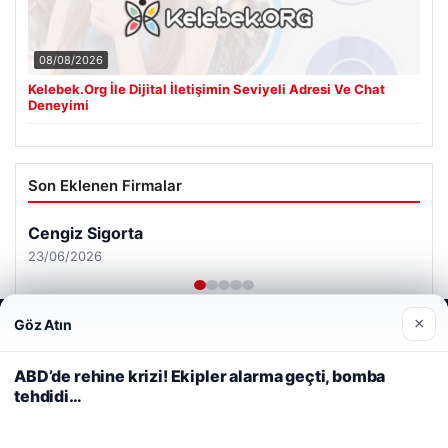
08/08/2026
Kelebek.Org İle Dijital İletişimin Seviyeli Adresi Ve Chat
Deneyimi
Son Eklenen Firmalar
Cengiz Sigorta
23/06/2026
×
Göz Atın
Web sitemizi nasıl kullandığınızı daha iyi anlayabilmek,
deneyiminizi kişiselleştirmek ve geliştirmek amacıyla çerezler
kullanıyoruz.
Çerez Politikamız
ABD’de rehine krizi! Ekipler alarma geçti, bomba
tehdidi…
Reddet
Kabul Et
© 2026 Haber Gündemi – Güncel Haberler