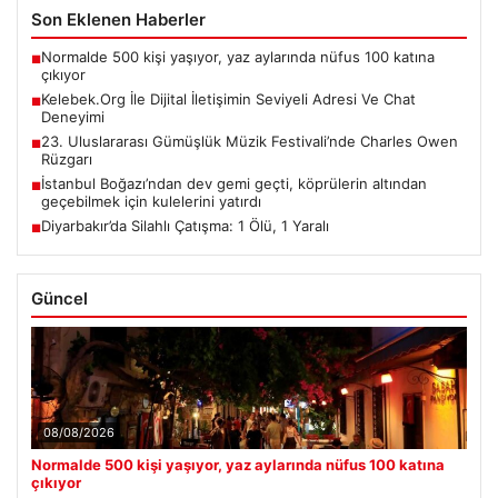
Son Eklenen Haberler
Normalde 500 kişi yaşıyor, yaz aylarında nüfus 100 katına
■
çıkıyor
Kelebek.Org İle Dijital İletişimin Seviyeli Adresi Ve Chat
■
Deneyimi
23. Uluslararası Gümüşlük Müzik Festivali’nde Charles Owen
■
Rüzgarı
İstanbul Boğazı’ndan dev gemi geçti, köprülerin altından
■
geçebilmek için kulelerini yatırdı
Diyarbakır’da Silahlı Çatışma: 1 Ölü, 1 Yaralı
■
Güncel
08/08/2026
Normalde 500 kişi yaşıyor, yaz aylarında nüfus 100 katına
çıkıyor