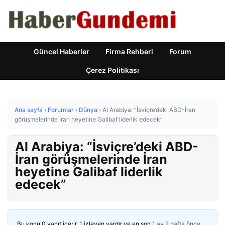
Güncel Haberler
Firma Rehberi
Forum
Çerez Politikası
Ana sayfa
›
Forumlar
›
Dünya
›
Al Arabiya: “İsviçre’deki ABD-İran
görüşmelerinde İran heyetine Galibaf liderlik edecek”
Al Arabiya: “İsviçre’deki ABD-
İran görüşmelerinde İran
heyetine Galibaf liderlik
edecek”
Bu konu 0 yanıt içerir, 1 izleyen vardır ve en son
1 ay 2 hafta önce