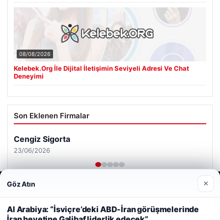
08/08/2026
Kelebek.Org İle Dijital İletişimin Seviyeli Adresi Ve Chat
Deneyimi
Son Eklenen Firmalar
Cengiz Sigorta
23/06/2026
×
Göz Atın
Web sitemizi nasıl kullandığınızı daha iyi anlayabilmek,
deneyiminizi kişiselleştirmek ve geliştirmek amacıyla çerezler
kullanıyoruz.
Çerez Politikamız
Al Arabiya: “İsviçre’deki ABD-İran görüşmelerinde
İran heyetine Galibaf liderlik edecek”
Reddet
Kabul Et