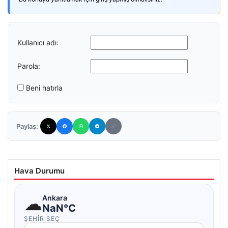
Kullanıcı adı:
Parola:
Beni hatırla
Paylaş:
Hava Durumu
☁
Ankara
NaN°C
ŞEHIR SEÇ