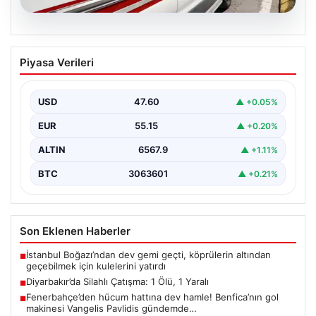
05.08.2026
Diyarbakır’da Silahlı Çatışma: 1 Ölü, 1
Piyasa Verileri
Yaralı
Diyarbakır'ın Bağlar ilçesinde yaşanan silahlı çatışma,
bölge sakinlerini korkuttu. Olay, iki grup arasında
USD
47.60
▲ +0.05%
uzun…
EUR
55.15
▲ +0.20%
ALTIN
6567.9
▲ +1.11%
BTC
3063601
▲ +0.21%
Son Eklenen Haberler
İstanbul Boğazı’ndan dev gemi geçti, köprülerin altından
■
geçebilmek için kulelerini yatırdı
Diyarbakır’da Silahlı Çatışma: 1 Ölü, 1 Yaralı
■
Fenerbahçe’den hücum hattına dev hamle! Benfica’nın gol
■
makinesi Vangelis Pavlidis gündemde…