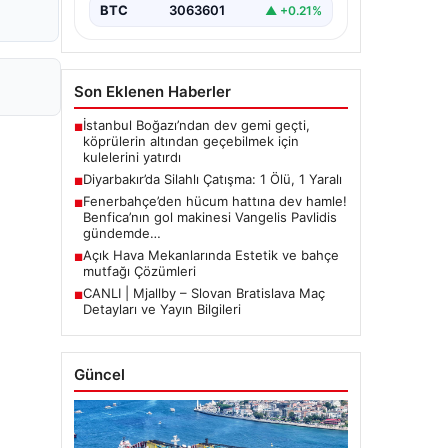
BTC
3063601
▲ +0.21%
Son Eklenen Haberler
İstanbul Boğazı’ndan dev gemi geçti,
■
köprülerin altından geçebilmek için
kulelerini yatırdı
Diyarbakır’da Silahlı Çatışma: 1 Ölü, 1 Yaralı
■
Fenerbahçe’den hücum hattına dev hamle!
■
Benfica’nın gol makinesi Vangelis Pavlidis
gündemde…
Açık Hava Mekanlarında Estetik ve bahçe
■
mutfağı Çözümleri
CANLI | Mjallby – Slovan Bratislava Maç
■
Detayları ve Yayın Bilgileri
Güncel