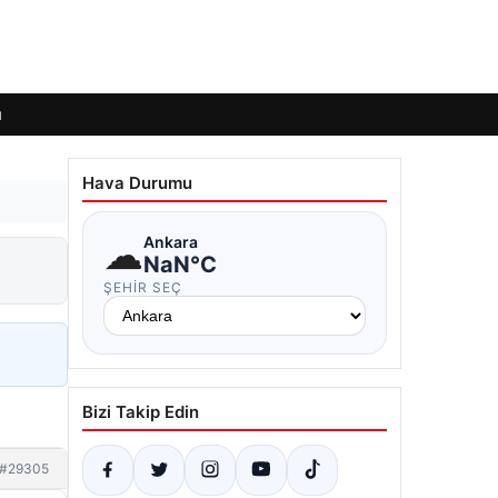
ı
Hava Durumu
☁
Ankara
NaN°C
ŞEHIR SEÇ
Bizi Takip Edin
#29305