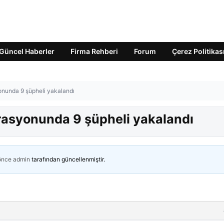
Güncel Haberler
Firma Rehberi
Forum
Çerez Politikas
onunda 9 şüpheli yakalandı
rasyonunda 9 şüpheli yakalandı
 önce
admin
tarafından güncellenmiştir.