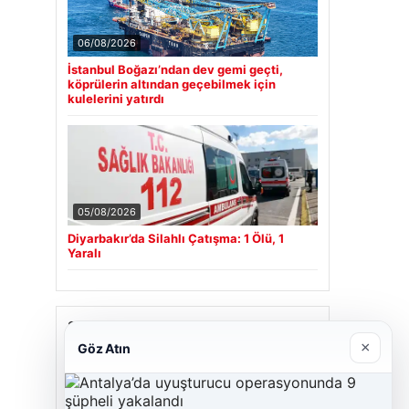
06/08/2026
İstanbul Boğazı’ndan dev gemi geçti,
köprülerin altından geçebilmek için
kulelerini yatırdı
05/08/2026
Diyarbakır’da Silahlı Çatışma: 1 Ölü, 1
Yaralı
Son Eklenen Firmalar
×
Göz Atın
Cengiz Sigorta
23/06/2026