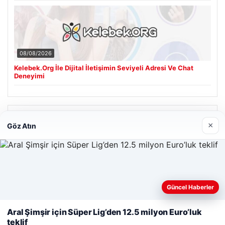
08/08/2026
Kelebek.Org İle Dijital İletişimin Seviyeli Adresi Ve Chat
Deneyimi
Son Eklenen Firmalar
×
Göz Atın
Cengiz Sigorta
23/06/2026
Web sitemizi nasıl kullandığınızı daha iyi anlayabilmek,
Güncel Haberler
deneyiminizi kişiselleştirmek ve geliştirmek amacıyla çerezler
kullanıyoruz.
Çerez Politikamız
Aral Şimşir için Süper Lig’den 12.5 milyon Euro’luk
teklif
Reddet
Kabul Et