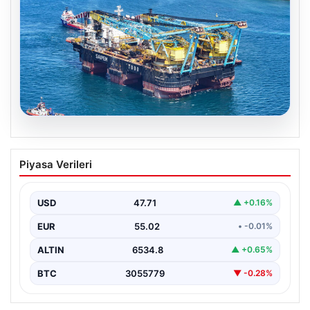
06.08.2026
İstanbul Boğazı’ndan dev gemi geçti,
Piyasa Verileri
köprülerin altından geçebilmek için
kulelerini yatırdı
USD
47.71
▲ +0.16%
Bahama bayraklı yarı batık vinç ve boru döşeme gemisi
Saipem 7000, İstanbul Boğazı'ndan geçiş…
EUR
55.02
• -0.01%
ALTIN
6534.8
▲ +0.65%
BTC
3055779
▼ -0.28%