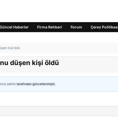
Güncel Haberler
Firma Rehberi
Forum
Çerez Politikas
şen kişi öldü
nu düşen kişi öldü
 önce
admin
tarafından güncellenmiştir.