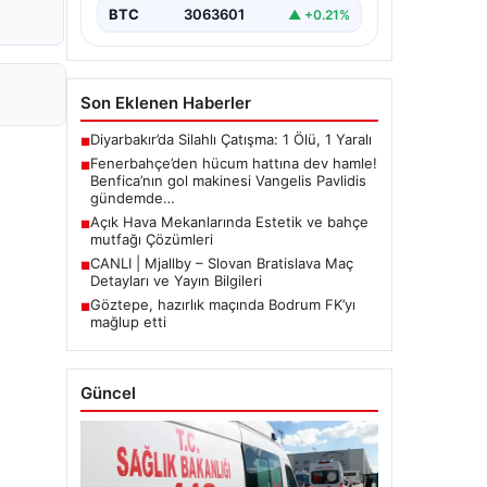
BTC
3063601
▲ +0.21%
Son Eklenen Haberler
Diyarbakır’da Silahlı Çatışma: 1 Ölü, 1 Yaralı
■
Fenerbahçe’den hücum hattına dev hamle!
■
Benfica’nın gol makinesi Vangelis Pavlidis
gündemde…
Açık Hava Mekanlarında Estetik ve bahçe
■
mutfağı Çözümleri
CANLI | Mjallby – Slovan Bratislava Maç
■
Detayları ve Yayın Bilgileri
Göztepe, hazırlık maçında Bodrum FK’yı
■
mağlup etti
Güncel