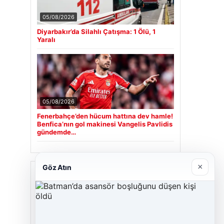
05/08/2026
Diyarbakır’da Silahlı Çatışma: 1 Ölü, 1
Yaralı
05/08/2026
Fenerbahçe’den hücum hattına dev hamle!
Benfica’nın gol makinesi Vangelis Pavlidis
gündemde…
×
Göz Atın
Son Eklenen Firmalar
Cengiz Sigorta
23/06/2026