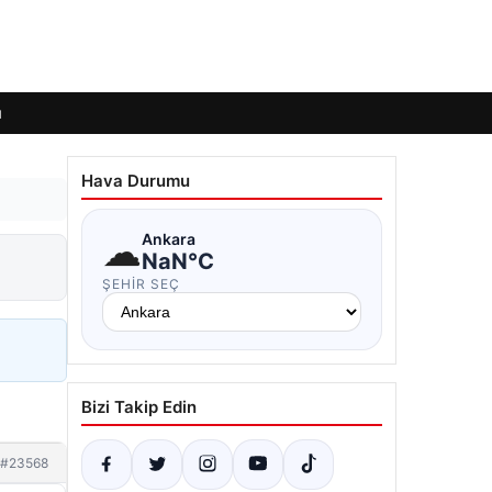
ı
Hava Durumu
☁
Ankara
NaN°C
ŞEHIR SEÇ
Bizi Takip Edin
#23568