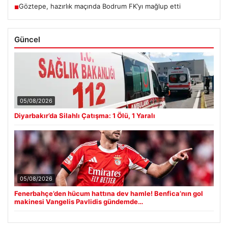
Göztepe, hazırlık maçında Bodrum FK’yı mağlup etti
■
Güncel
05/08/2026
Diyarbakır’da Silahlı Çatışma: 1 Ölü, 1 Yaralı
05/08/2026
Fenerbahçe’den hücum hattına dev hamle! Benfica’nın gol
makinesi Vangelis Pavlidis gündemde…