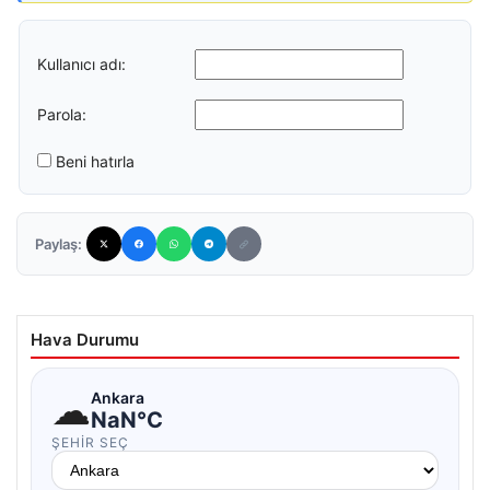
Kullanıcı adı:
Parola:
Beni hatırla
Paylaş:
Hava Durumu
☁
Ankara
NaN°C
ŞEHIR SEÇ