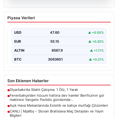
05.08.2026
Fenerbahçe’den hücum hattına dev
Piyasa Verileri
hamle! Benfica’nın gol makinesi
Vangelis Pavlidis gündemde…
USD
47.60
▲ +0.05%
EUR
55.15
▲ +0.20%
ALTIN
6567.9
▲ +1.11%
BTC
3063601
▲ +0.21%
Son Eklenen Haberler
Diyarbakır’da Silahlı Çatışma: 1 Ölü, 1 Yaralı
■
Fenerbahçe’den hücum hattına dev hamle! Benfica’nın gol
■
makinesi Vangelis Pavlidis gündemde…
Açık Hava Mekanlarında Estetik ve bahçe mutfağı Çözümleri
■
CANLI | Mjallby – Slovan Bratislava Maç Detayları ve Yayın
■
Bilgileri