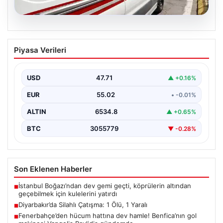
05.08.2026
Diyarbakır’da Silahlı Çatışma: 1 Ölü, 1
Piyasa Verileri
Yaralı
Diyarbakır'ın Bağlar ilçesinde yaşanan silahlı çatışma,
bölge sakinlerini korkuttu. Olay, iki grup arasında
USD
47.71
▲ +0.16%
uzun…
EUR
55.02
• -0.01%
ALTIN
6534.8
▲ +0.65%
BTC
3055779
▼ -0.28%
Son Eklenen Haberler
İstanbul Boğazı’ndan dev gemi geçti, köprülerin altından
■
geçebilmek için kulelerini yatırdı
Diyarbakır’da Silahlı Çatışma: 1 Ölü, 1 Yaralı
■
Fenerbahçe’den hücum hattına dev hamle! Benfica’nın gol
■