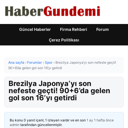
Güncel Haberler
Firma Rehberi
Forum
Çerez Politikası
Ana sayfa
›
Forumlar
›
Spor
›
Brezilya Japonya’yı son nefeste geçti!
90+6’da gelen gol son 16’yı getirdi
Brezilya Japonya’yı son
nefeste geçti! 90+6’da gelen
gol son 16’yı getirdi
Bu konu 0 yanıt içerir, 1 izleyen vardır ve en son
1 ay 1 hafta önce
admin
tarafından güncellenmiştir.