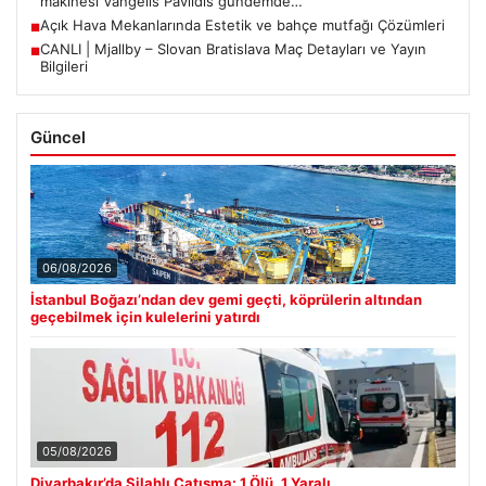
makinesi Vangelis Pavlidis gündemde…
Açık Hava Mekanlarında Estetik ve bahçe mutfağı Çözümleri
■
CANLI | Mjallby – Slovan Bratislava Maç Detayları ve Yayın
■
Bilgileri
Güncel
06/08/2026
İstanbul Boğazı’ndan dev gemi geçti, köprülerin altından
geçebilmek için kulelerini yatırdı
05/08/2026
Diyarbakır’da Silahlı Çatışma: 1 Ölü, 1 Yaralı