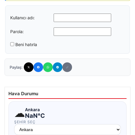
Kullanıcı adı:
Parola:
Beni hatırla
Paylaş:
Hava Durumu
☁
Ankara
NaN°C
ŞEHIR SEÇ