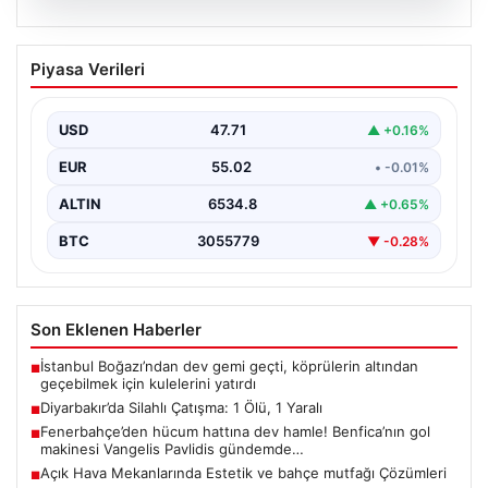
05.08.2026
Diyarbakır’da Silahlı Çatışma: 1 Ölü, 1
Piyasa Verileri
Yaralı
Diyarbakır'ın Bağlar ilçesinde yaşanan silahlı çatışma,
bölge sakinlerini korkuttu. Olay, iki grup arasında
USD
47.71
▲ +0.16%
uzun…
EUR
55.02
• -0.01%
ALTIN
6534.8
▲ +0.65%
BTC
3055779
▼ -0.28%
Son Eklenen Haberler
İstanbul Boğazı’ndan dev gemi geçti, köprülerin altından
■
geçebilmek için kulelerini yatırdı
Diyarbakır’da Silahlı Çatışma: 1 Ölü, 1 Yaralı
■
Fenerbahçe’den hücum hattına dev hamle! Benfica’nın gol
■
makinesi Vangelis Pavlidis gündemde…
Açık Hava Mekanlarında Estetik ve bahçe mutfağı Çözümleri
■