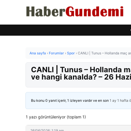
Ana sayfa
›
Forumlar
›
Spor
›
CANLI | Tunus – Hollanda maç a
CANLI | Tunus – Hollanda m
ve hangi kanalda? – 26 Haz
Bu konu 0 yanıt içerir, 1 izleyen vardır ve en son
1 ay 1 hafta 
1 yazı görüntüleniyor (toplam 1)
26/06/2026: 1:19 am