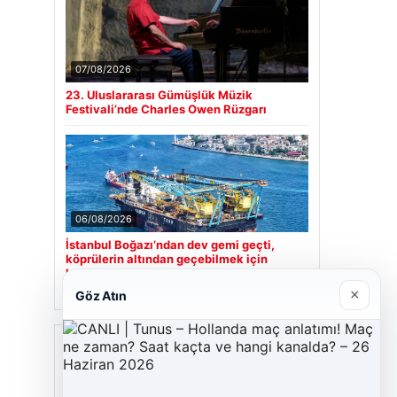
07/08/2026
23. Uluslararası Gümüşlük Müzik
Festivali’nde Charles Owen Rüzgarı
06/08/2026
İstanbul Boğazı’ndan dev gemi geçti,
köprülerin altından geçebilmek için
kulelerini yatırdı
×
Göz Atın
Son Eklenen Firmalar
Cengiz Sigorta