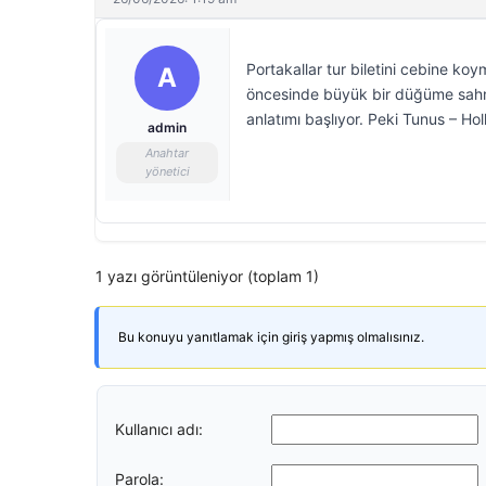
Portakallar tur biletini cebine k
A
öncesinde büyük bir düğüme sahne
anlatımı başlıyor. Peki Tunus – H
admin
Anahtar
yönetici
1 yazı görüntüleniyor (toplam 1)
Bu konuyu yanıtlamak için giriş yapmış olmalısınız.
Kullanıcı adı:
Parola: