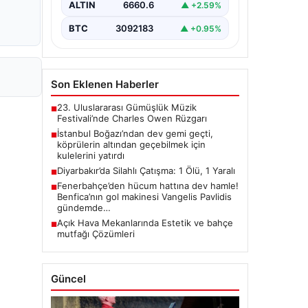
ALTIN
6660.6
▲ +2.59%
BTC
3092183
▲ +0.95%
Son Eklenen Haberler
23. Uluslararası Gümüşlük Müzik
■
Festivali’nde Charles Owen Rüzgarı
İstanbul Boğazı’ndan dev gemi geçti,
■
köprülerin altından geçebilmek için
kulelerini yatırdı
Diyarbakır’da Silahlı Çatışma: 1 Ölü, 1 Yaralı
■
Fenerbahçe’den hücum hattına dev hamle!
■
Benfica’nın gol makinesi Vangelis Pavlidis
gündemde…
Açık Hava Mekanlarında Estetik ve bahçe
■
mutfağı Çözümleri
Güncel