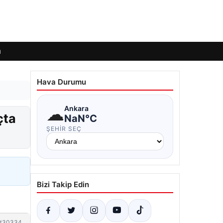
ı
Hava Durumu
☁
Ankara
çta
NaN°C
ŞEHIR SEÇ
Bizi Takip Edin
#30334