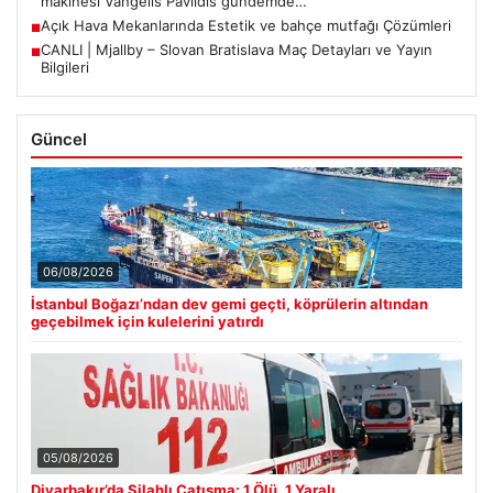
makinesi Vangelis Pavlidis gündemde…
Açık Hava Mekanlarında Estetik ve bahçe mutfağı Çözümleri
■
CANLI | Mjallby – Slovan Bratislava Maç Detayları ve Yayın
■
Bilgileri
Güncel
06/08/2026
İstanbul Boğazı’ndan dev gemi geçti, köprülerin altından
geçebilmek için kulelerini yatırdı
05/08/2026
Diyarbakır’da Silahlı Çatışma: 1 Ölü, 1 Yaralı