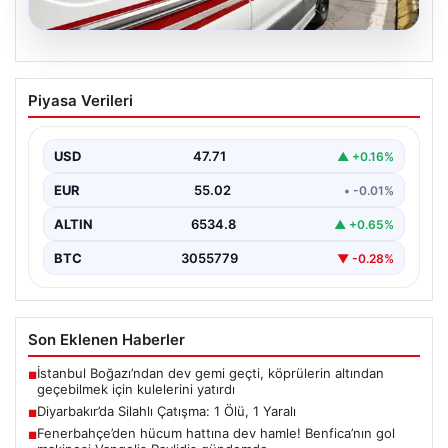
05.08.2026
Diyarbakır’da Silahlı Çatışma: 1 Ölü, 1
Piyasa Verileri
Yaralı
Diyarbakır'ın Bağlar ilçesinde yaşanan silahlı çatışma,
bölge sakinlerini korkuttu. Olay, iki grup arasında
USD
47.71
▲ +0.16%
uzun…
EUR
55.02
• -0.01%
ALTIN
6534.8
▲ +0.65%
BTC
3055779
▼ -0.28%
Son Eklenen Haberler
İstanbul Boğazı’ndan dev gemi geçti, köprülerin altından
■
geçebilmek için kulelerini yatırdı
Diyarbakır’da Silahlı Çatışma: 1 Ölü, 1 Yaralı
■
Fenerbahçe’den hücum hattına dev hamle! Benfica’nın gol
■