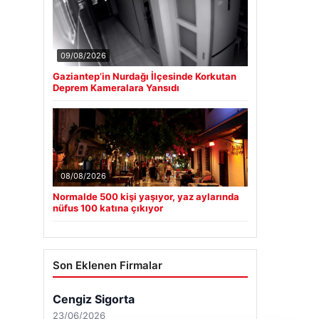
09/08/2026
Gaziantep’in Nurdağı İlçesinde Korkutan
Deprem Kameralara Yansıdı
08/08/2026
Normalde 500 kişi yaşıyor, yaz aylarında
nüfus 100 katına çıkıyor
Son Eklenen Firmalar
Cengiz Sigorta
23/06/2026