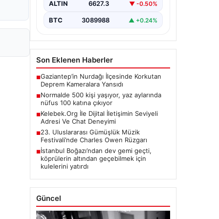
ALTIN
6627.3
▼ -0.50%
BTC
3089988
▲ +0.24%
Son Eklenen Haberler
Gaziantep’in Nurdağı İlçesinde Korkutan
■
Deprem Kameralara Yansıdı
Normalde 500 kişi yaşıyor, yaz aylarında
■
nüfus 100 katına çıkıyor
Kelebek.Org İle Dijital İletişimin Seviyeli
■
Adresi Ve Chat Deneyimi
23. Uluslararası Gümüşlük Müzik
■
Festivali’nde Charles Owen Rüzgarı
İstanbul Boğazı’ndan dev gemi geçti,
■
köprülerin altından geçebilmek için
kulelerini yatırdı
Güncel