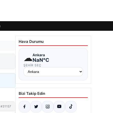
ı
Hava Durumu
☁
Ankara
NaN°C
ŞEHIR SEÇ
Bizi Takip Edin
#31157