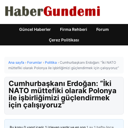
Güncel Haberler
Firma Rehberi
Forum
Çerez Politikası
Ana sayfa
›
Forumlar
›
Politika
›
Cumhurbaşkanı Erdoğan: “İki NATO
müttefiki olarak Polonya ile işbirliğimizi güçlendirmek için çalışıyoruz”
Cumhurbaşkanı Erdoğan: “İki
NATO müttefiki olarak Polonya
ile işbirliğimizi güçlendirmek
için çalışıyoruz”
Bu konu 0 yanıt içerir, 1 izleyen vardır ve en son
1 ay 1 hafta önce