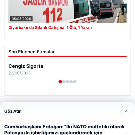
05/08/2026
Diyarbakır’da Silahlı Çatışma: 1 Ölü, 1 Yaralı
Son Eklenen Firmalar
Cengiz Sigorta
23/06/2026
×
Göz Atın
Web sitemizi nasıl kullandığınızı daha iyi anlayabilmek,
© 2026 Haber Gündemi – Güncel Haberler
deneyiminizi kişiselleştirmek ve geliştirmek amacıyla çerezler
Cumhurbaşkanı Erdoğan: “İki NATO müttefiki olarak
kullanıyoruz.
Çerez Politikamız
malta work and study
|
lemagrup.com.tr
Polonya ile işbirliğimizi güçlendirmek için