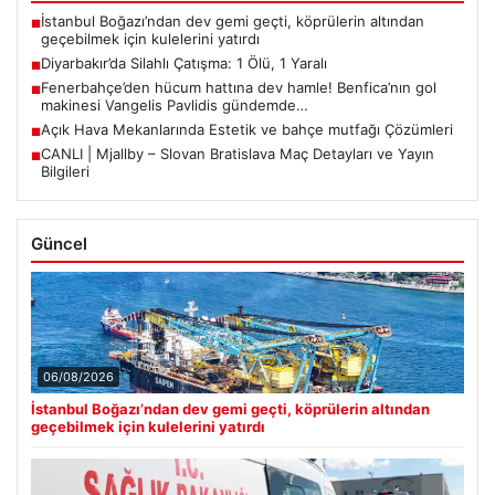
İstanbul Boğazı’ndan dev gemi geçti, köprülerin altından
■
geçebilmek için kulelerini yatırdı
Diyarbakır’da Silahlı Çatışma: 1 Ölü, 1 Yaralı
■
Fenerbahçe’den hücum hattına dev hamle! Benfica’nın gol
■
makinesi Vangelis Pavlidis gündemde…
Açık Hava Mekanlarında Estetik ve bahçe mutfağı Çözümleri
■
CANLI | Mjallby – Slovan Bratislava Maç Detayları ve Yayın
■
Bilgileri
Güncel
06/08/2026
İstanbul Boğazı’ndan dev gemi geçti, köprülerin altından
geçebilmek için kulelerini yatırdı