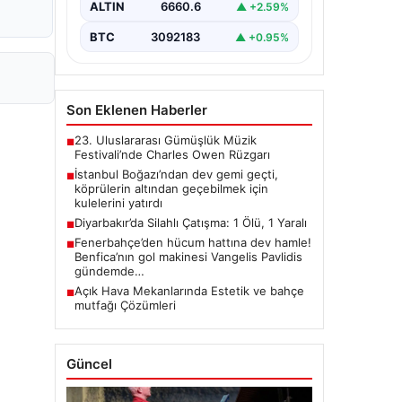
ALTIN
6660.6
▲ +2.59%
BTC
3092183
▲ +0.95%
Son Eklenen Haberler
23. Uluslararası Gümüşlük Müzik
■
Festivali’nde Charles Owen Rüzgarı
İstanbul Boğazı’ndan dev gemi geçti,
■
köprülerin altından geçebilmek için
kulelerini yatırdı
Diyarbakır’da Silahlı Çatışma: 1 Ölü, 1 Yaralı
■
Fenerbahçe’den hücum hattına dev hamle!
■
Benfica’nın gol makinesi Vangelis Pavlidis
gündemde…
Açık Hava Mekanlarında Estetik ve bahçe
■
mutfağı Çözümleri
Güncel