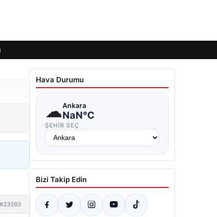
ı
Hava Durumu
☁
Ankara
NaN°C
ŞEHIR SEÇ
Bizi Takip Edin
#23593