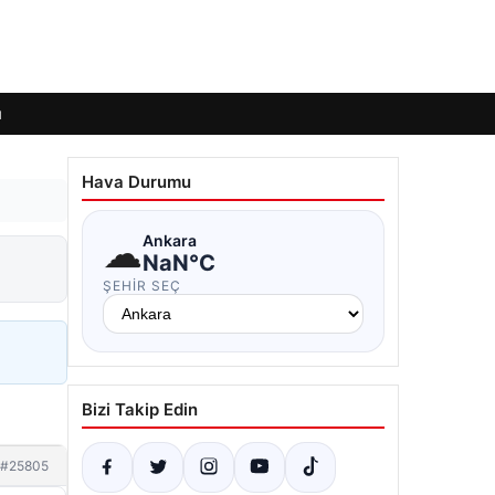
ı
Hava Durumu
☁
Ankara
NaN°C
ŞEHIR SEÇ
Bizi Takip Edin
#25805