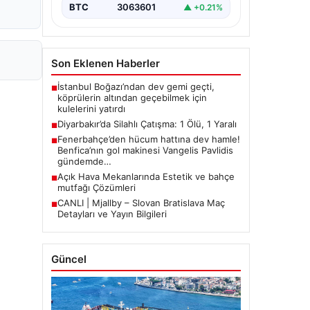
BTC
3063601
▲ +0.21%
Son Eklenen Haberler
İstanbul Boğazı’ndan dev gemi geçti,
■
köprülerin altından geçebilmek için
kulelerini yatırdı
Diyarbakır’da Silahlı Çatışma: 1 Ölü, 1 Yaralı
■
Fenerbahçe’den hücum hattına dev hamle!
■
Benfica’nın gol makinesi Vangelis Pavlidis
gündemde…
Açık Hava Mekanlarında Estetik ve bahçe
■
mutfağı Çözümleri
CANLI | Mjallby – Slovan Bratislava Maç
■
Detayları ve Yayın Bilgileri
Güncel