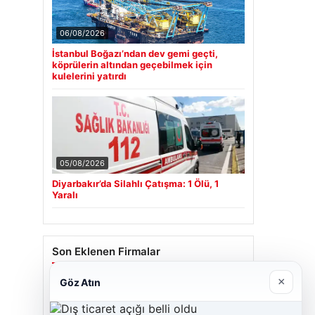
06/08/2026
İstanbul Boğazı’ndan dev gemi geçti,
köprülerin altından geçebilmek için
kulelerini yatırdı
05/08/2026
Diyarbakır’da Silahlı Çatışma: 1 Ölü, 1
Yaralı
Son Eklenen Firmalar
×
Göz Atın
Cengiz Sigorta
23/06/2026