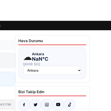
ı
Hava Durumu
☁
Ankara
NaN°C
ŞEHIR SEÇ
Bizi Takip Edin
#31798