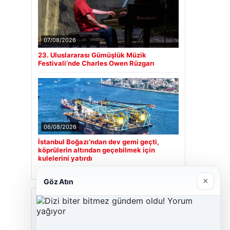
07/08/2026
23. Uluslararası Gümüşlük Müzik
Festivali’nde Charles Owen Rüzgarı
06/08/2026
İstanbul Boğazı’ndan dev gemi geçti,
köprülerin altından geçebilmek için
kulelerini yatırdı
×
Göz Atın
Son Eklenen Firmalar
Cengiz Sigorta