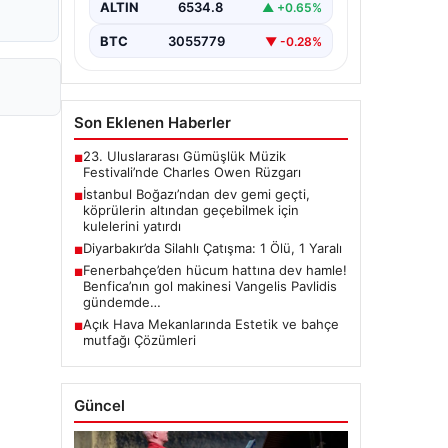
ALTIN
6534.8
▲ +0.65%
BTC
3055779
▼ -0.28%
Son Eklenen Haberler
23. Uluslararası Gümüşlük Müzik
■
Festivali’nde Charles Owen Rüzgarı
İstanbul Boğazı’ndan dev gemi geçti,
■
köprülerin altından geçebilmek için
kulelerini yatırdı
Diyarbakır’da Silahlı Çatışma: 1 Ölü, 1 Yaralı
■
Fenerbahçe’den hücum hattına dev hamle!
■
Benfica’nın gol makinesi Vangelis Pavlidis
gündemde…
Açık Hava Mekanlarında Estetik ve bahçe
■
mutfağı Çözümleri
Güncel