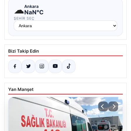
☁
Ankara
NaN°C
ŞEHIR SEÇ
Bizi Takip Edin
Yan Manşet