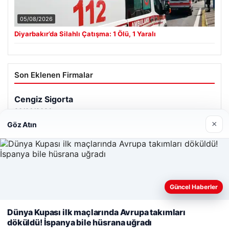
05/08/2026
Diyarbakır’da Silahlı Çatışma: 1 Ölü, 1 Yaralı
Son Eklenen Firmalar
Cengiz Sigorta
23/06/2026
×
Göz Atın
Web sitemizi nasıl kullandığınızı daha iyi anlayabilmek,
Güncel Haberler
© 2026 Haber Gündemi – Güncel Haberler
deneyiminizi kişiselleştirmek ve geliştirmek amacıyla çerezler
kullanıyoruz.
Çerez Politikamız
malta work and study
|
lemagrup.com.tr
Dünya Kupası ilk maçlarında Avrupa takımları
cio
döküldü! İspanya bile hüsrana uğradı
Reddet
Kabul Et