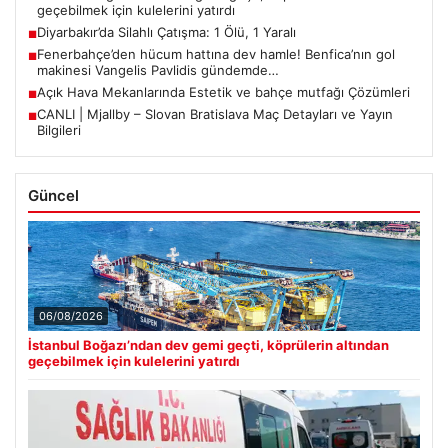
geçebilmek için kulelerini yatırdı
Diyarbakır’da Silahlı Çatışma: 1 Ölü, 1 Yaralı
■
Fenerbahçe’den hücum hattına dev hamle! Benfica’nın gol
■
makinesi Vangelis Pavlidis gündemde…
Açık Hava Mekanlarında Estetik ve bahçe mutfağı Çözümleri
■
CANLI | Mjallby – Slovan Bratislava Maç Detayları ve Yayın
■
Bilgileri
Güncel
06/08/2026
İstanbul Boğazı’ndan dev gemi geçti, köprülerin altından
geçebilmek için kulelerini yatırdı