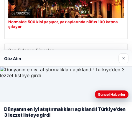
08/08/2026
Normalde 500 kişi yaşıyor, yaz aylarında nüfus 100 katına
çıkıyor
Son Eklenen Firmalar
×
Göz Atın
Cengiz Sigorta
23/06/2026
Web sitemizi nasıl kullandığınızı daha iyi anlayabilmek,
Güncel Haberler
deneyiminizi kişiselleştirmek ve geliştirmek amacıyla çerezler
kullanıyoruz.
Çerez Politikamız
Dünyanın en iyi atıştırmalıkları açıklandı! Türkiye’den
3 lezzet listeye girdi
Reddet
Kabul Et
© 2026 Haber Gündemi – Güncel Haberler
i
malta work and study
|
lemagrup.com.tr