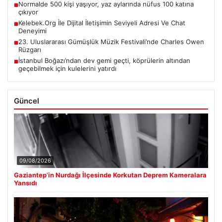
Normalde 500 kişi yaşıyor, yaz aylarında nüfus 100 katına
■
çıkıyor
Kelebek.Org İle Dijital İletişimin Seviyeli Adresi Ve Chat
■
Deneyimi
23. Uluslararası Gümüşlük Müzik Festivali’nde Charles Owen
■
Rüzgarı
İstanbul Boğazı’ndan dev gemi geçti, köprülerin altından
■
geçebilmek için kulelerini yatırdı
Güncel
09/08/2026
Gaziantep’in Nurdağı İlçesinde Korkutan Deprem Kameralara
Yansıdı