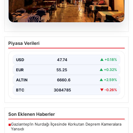
08.08.2026
Normalde 500 kişi yaşıyor, yaz
Piyasa Verileri
aylarında nüfus 100 katına çıkıyor
{ "title": "Kaleiçi'nin Olaylı Yazları: Nüfus Artışının
Gözlemlenmesi", "content": "Antalya'nın tarih ve kültür
USD
47.74
▲ +0.18%
açısından…
EUR
55.25
▲ +0.32%
ALTIN
6660.6
▲ +2.59%
BTC
3084785
▼ -0.26%
Son Eklenen Haberler
Gaziantep’in Nurdağı İlçesinde Korkutan Deprem Kameralara
■
Yansıdı