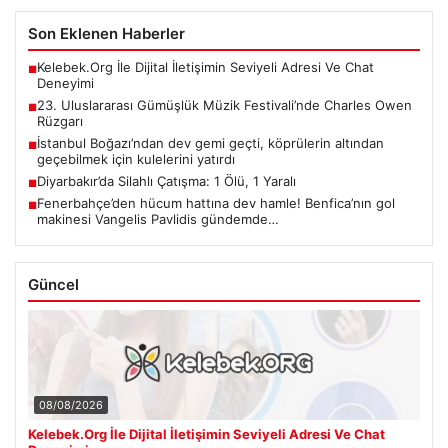
Son Eklenen Haberler
Kelebek.Org İle Dijital İletişimin Seviyeli Adresi Ve Chat
■
Deneyimi
23. Uluslararası Gümüşlük Müzik Festivali’nde Charles Owen
■
Rüzgarı
İstanbul Boğazı’ndan dev gemi geçti, köprülerin altından
■
geçebilmek için kulelerini yatırdı
Diyarbakır’da Silahlı Çatışma: 1 Ölü, 1 Yaralı
■
Fenerbahçe’den hücum hattına dev hamle! Benfica’nın gol
■
makinesi Vangelis Pavlidis gündemde…
Güncel
08/08/2026
Kelebek.Org İle Dijital İletişimin Seviyeli Adresi Ve Chat