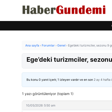
Ana sayfa
›
Forumlar
›
Genel
›
Ege’deki turizmciler, sezonu 9 
Ege’deki turizmciler, sezon
Bu konu 0 yanıt içerir, 1 izleyen vardır ve en son
2 ay 4 hafta
1 yazı görüntüleniyor (toplam 1)
10/05/2026: 5:50 am