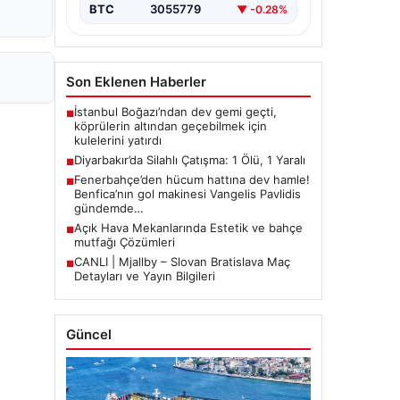
BTC
3055779
▼ -0.28%
Son Eklenen Haberler
İstanbul Boğazı’ndan dev gemi geçti,
■
köprülerin altından geçebilmek için
kulelerini yatırdı
Diyarbakır’da Silahlı Çatışma: 1 Ölü, 1 Yaralı
■
Fenerbahçe’den hücum hattına dev hamle!
■
Benfica’nın gol makinesi Vangelis Pavlidis
gündemde…
Açık Hava Mekanlarında Estetik ve bahçe
■
mutfağı Çözümleri
CANLI | Mjallby – Slovan Bratislava Maç
■
Detayları ve Yayın Bilgileri
Güncel