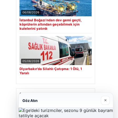
06/08/2026
İstanbul Boğazı’ndan dev gemi geçti,
köprülerin altından geçebilmek için
kulelerini yatırdı
05/08/2026
Diyarbakır’da Silahlı Çatışma: 1 Ölü, 1
Yaralı
Son Eklenen Firmalar
×
Göz Atın
Cengiz Sigorta
23/06/2026