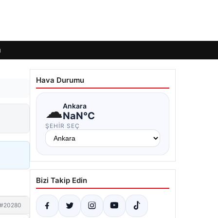
ı
Hava Durumu
☁
Ankara
NaN°C
ŞEHIR SEÇ
Bizi Takip Edin
#20280