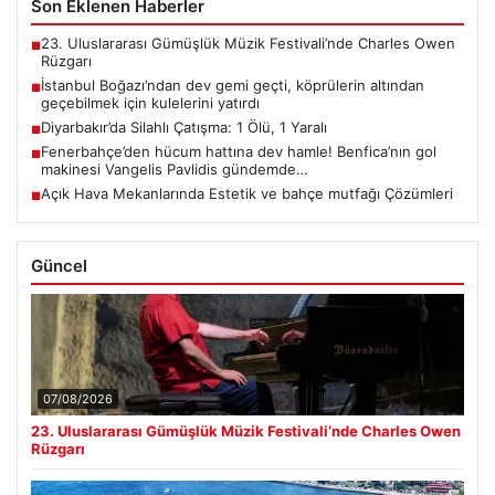
Son Eklenen Haberler
23. Uluslararası Gümüşlük Müzik Festivali’nde Charles Owen
■
Rüzgarı
İstanbul Boğazı’ndan dev gemi geçti, köprülerin altından
■
geçebilmek için kulelerini yatırdı
Diyarbakır’da Silahlı Çatışma: 1 Ölü, 1 Yaralı
■
Fenerbahçe’den hücum hattına dev hamle! Benfica’nın gol
■
makinesi Vangelis Pavlidis gündemde…
Açık Hava Mekanlarında Estetik ve bahçe mutfağı Çözümleri
■
Güncel
07/08/2026
23. Uluslararası Gümüşlük Müzik Festivali’nde Charles Owen
Rüzgarı