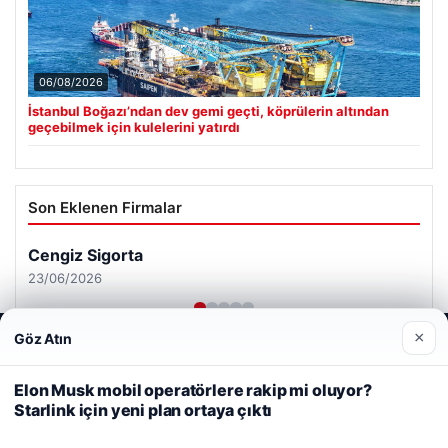
06/08/2026
İstanbul Boğazı’ndan dev gemi geçti, köprülerin altından
geçebilmek için kulelerini yatırdı
Son Eklenen Firmalar
Cengiz Sigorta
23/06/2026
×
Göz Atın
Web sitemizi nasıl kullandığınızı daha iyi anlayabilmek,
deneyiminizi kişiselleştirmek ve geliştirmek amacıyla çerezler
kullanıyoruz.
Çerez Politikamız
Elon Musk mobil operatörlere rakip mi oluyor?
Starlink için yeni plan ortaya çıktı
Reddet
Kabul Et
© 2026 Haber Gündemi – Güncel Haberler