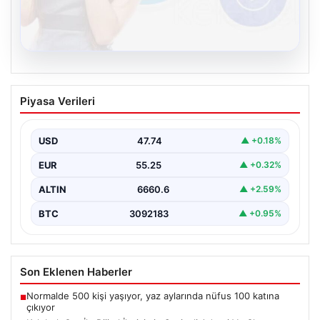
08.08.2026
Kelebek.Org İle Dijital İletişimin Seviyeli
Piyasa Verileri
Adresi Ve Chat Deneyimi
İnternet ortamında kullanıcıların kaliteli bir biçimde
iletişim oluşturması büyük bir hassasiyet taşımaktadır.
USD
47.74
▲ +0.18%
Günümüzde birçok…
EUR
55.25
▲ +0.32%
ALTIN
6660.6
▲ +2.59%
BTC
3092183
▲ +0.95%
Son Eklenen Haberler
Normalde 500 kişi yaşıyor, yaz aylarında nüfus 100 katına
■
çıkıyor