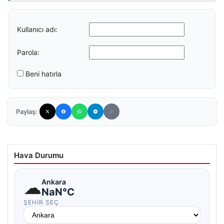
Kullanıcı adı:
Parola:
Beni hatırla
Paylaş:
Hava Durumu
☁
Ankara
NaN°C
ŞEHIR SEÇ