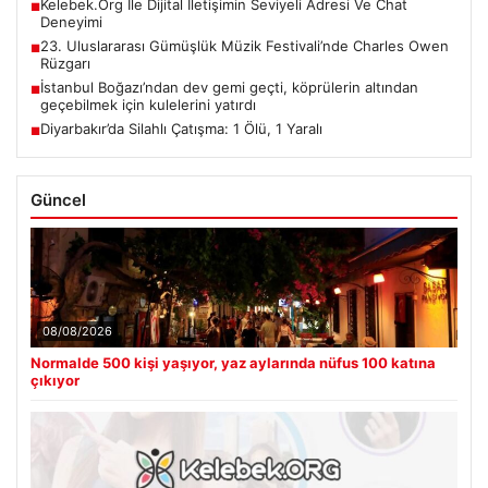
Kelebek.Org İle Dijital İletişimin Seviyeli Adresi Ve Chat
■
Deneyimi
23. Uluslararası Gümüşlük Müzik Festivali’nde Charles Owen
■
Rüzgarı
İstanbul Boğazı’ndan dev gemi geçti, köprülerin altından
■
geçebilmek için kulelerini yatırdı
Diyarbakır’da Silahlı Çatışma: 1 Ölü, 1 Yaralı
■
Güncel
08/08/2026
Normalde 500 kişi yaşıyor, yaz aylarında nüfus 100 katına
çıkıyor