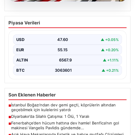
05.08.2026
Diyarbakır’da Silahlı Çatışma: 1 Ölü, 1
Piyasa Verileri
Yaralı
Diyarbakır'ın Bağlar ilçesinde yaşanan silahlı çatışma,
bölge sakinlerini korkuttu. Olay, iki grup arasında
USD
47.60
▲ +0.05%
uzun…
EUR
55.15
▲ +0.20%
ALTIN
6567.9
▲ +1.11%
BTC
3063601
▲ +0.21%
Son Eklenen Haberler
İstanbul Boğazı’ndan dev gemi geçti, köprülerin altından
■
geçebilmek için kulelerini yatırdı
Diyarbakır’da Silahlı Çatışma: 1 Ölü, 1 Yaralı
■
Fenerbahçe’den hücum hattına dev hamle! Benfica’nın gol
■
makinesi Vangelis Pavlidis gündemde…
Açık Hava Mekanlarında Estetik ve bahçe mutfağı Çözümleri