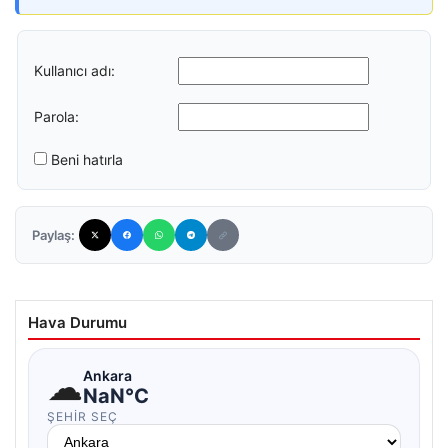
Kullanıcı adı:
Parola:
Beni hatırla
Paylaş:
Hava Durumu
☁
Ankara
NaN°C
ŞEHIR SEÇ