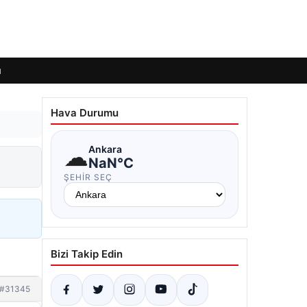
ı
Hava Durumu
☁
Ankara
NaN°C
ŞEHIR SEÇ
Bizi Takip Edin
#31345