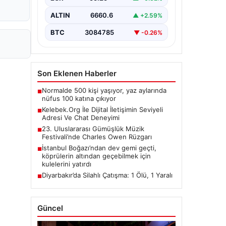
taşımaktadır. Günümüzde birçok…
ALTIN
6660.6
▲ +2.59%
BTC
3084785
▼ -0.26%
Son Eklenen Haberler
Normalde 500 kişi yaşıyor, yaz aylarında
■
nüfus 100 katına çıkıyor
Kelebek.Org İle Dijital İletişimin Seviyeli
■
Adresi Ve Chat Deneyimi
23. Uluslararası Gümüşlük Müzik
■
Festivali’nde Charles Owen Rüzgarı
İstanbul Boğazı’ndan dev gemi geçti,
■
köprülerin altından geçebilmek için
kulelerini yatırdı
Diyarbakır’da Silahlı Çatışma: 1 Ölü, 1 Yaralı
■
Güncel