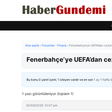
Ana sayfa
›
Forumlar
›
Finans
›
Fenerbahçe’ye UEFA’dan ceza!
Fenerbahçe’ye UEFA’dan ce
Bu konu 0 yanıt içerir, 1 izleyen vardır ve en son
1 ay 1 hafta 
1 yazı görüntüleniyor (toplam 1)
30/06/2026: 10:07 pm