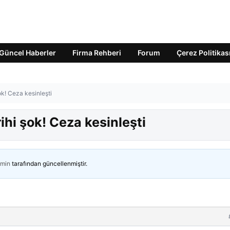
Güncel Haberler
Firma Rehberi
Forum
Çerez Politikas
k! Ceza kesinleşti
hi şok! Ceza kesinleşti
min
tarafından güncellenmiştir.