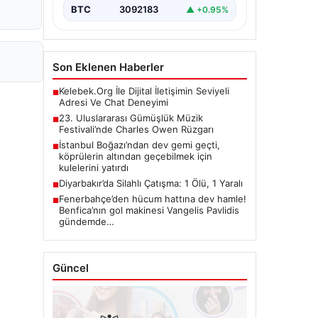
BTC
3092183
▲ +0.95%
Son Eklenen Haberler
Kelebek.Org İle Dijital İletişimin Seviyeli
■
Adresi Ve Chat Deneyimi
23. Uluslararası Gümüşlük Müzik
■
Festivali’nde Charles Owen Rüzgarı
İstanbul Boğazı’ndan dev gemi geçti,
■
köprülerin altından geçebilmek için
kulelerini yatırdı
Diyarbakır’da Silahlı Çatışma: 1 Ölü, 1 Yaralı
■
Fenerbahçe’den hücum hattına dev hamle!
■
Benfica’nın gol makinesi Vangelis Pavlidis
gündemde…
Güncel