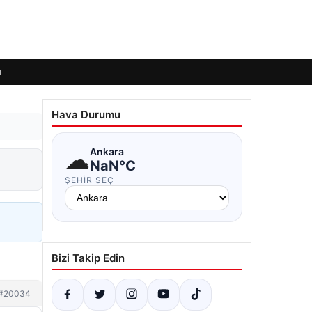
ı
Hava Durumu
☁
Ankara
NaN°C
ŞEHIR SEÇ
Bizi Takip Edin
#20034