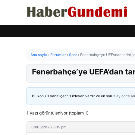
Ana sayfa
›
Forumlar
›
Spor
›
Fenerbahçe’ye UEFA’dan tarihi şo
Fenerbahçe’ye UEFA’dan tari
Bu konu 0 yanıt içerir, 1 izleyen vardır ve en son
3 ay önce
ad
1 yazı görüntüleniyor (toplam 1)
08/05/2026: 8:19 pm