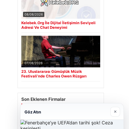
08/08/2026
Kelebek.Org İle Dijital İletişimin Seviyeli
Adresi Ve Chat Deneyimi
07/08/2026
23. Uluslararası Gümüşlük Müzik
Festivali’nde Charles Owen Rüzgarı
Son Eklenen Firmalar
×
Göz Atın
Cengiz Sigorta
23/06/2026