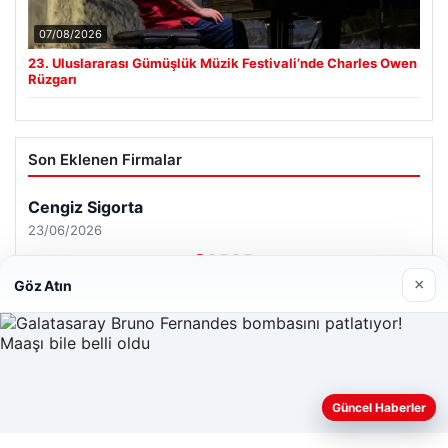
07/08/2026
23. Uluslararası Gümüşlük Müzik Festivali’nde Charles Owen
Rüzgarı
Son Eklenen Firmalar
Cengiz Sigorta
23/06/2026
×
Göz Atın
© 2026 Haber Gündemi – Güncel Haberler
Web sitemizi nasıl kullandığınızı daha iyi anlayabilmek,
Güncel Haberler
malta work and study
|
lemagrup.com.tr
deneyiminizi kişiselleştirmek ve geliştirmek amacıyla çerezler
cio