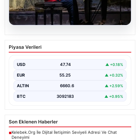
07.08.2026
23. Uluslararası Gümüşlük Müzik
Piyasa Verileri
Festivali’nde Charles Owen Rüzgarı
Bu yıl 23'üncüsü düzenlenen Uluslararası Gümüşlük
Müzik Festivali, sanatseverleri büyüleyen bir
USD
47.74
▲ +0.18%
atmosferde devam ediyor.…
EUR
55.25
▲ +0.32%
ALTIN
6660.6
▲ +2.59%
BTC
3092183
▲ +0.95%
Son Eklenen Haberler
Kelebek.Org İle Dijital İletişimin Seviyeli Adresi Ve Chat
■
Deneyimi