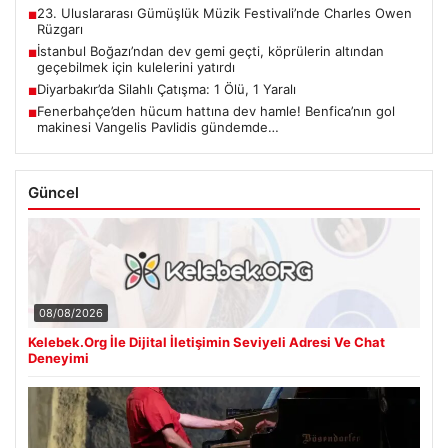
23. Uluslararası Gümüşlük Müzik Festivali’nde Charles Owen
■
Rüzgarı
İstanbul Boğazı’ndan dev gemi geçti, köprülerin altından
■
geçebilmek için kulelerini yatırdı
Diyarbakır’da Silahlı Çatışma: 1 Ölü, 1 Yaralı
■
Fenerbahçe’den hücum hattına dev hamle! Benfica’nın gol
■
makinesi Vangelis Pavlidis gündemde…
Güncel
08/08/2026
Kelebek.Org İle Dijital İletişimin Seviyeli Adresi Ve Chat
Deneyimi