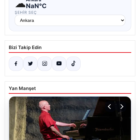
☁
NaN°C
ŞEHIR SEÇ
Bizi Takip Edin
Yan Manşet