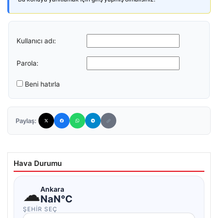
Kullanıcı adı:
Parola:
Beni hatırla
Paylaş:
Hava Durumu
☁
Ankara
NaN°C
ŞEHIR SEÇ