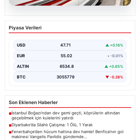
05.08.2026
Diyarbakır’da Silahlı Çatışma: 1 Ölü, 1
Piyasa Verileri
Yaralı
Diyarbakır'ın Bağlar ilçesinde yaşanan silahlı çatışma,
bölge sakinlerini korkuttu. Olay, iki grup arasında
USD
47.71
▲ +0.16%
uzun…
EUR
55.02
• -0.01%
ALTIN
6534.8
▲ +0.65%
BTC
3055779
▼ -0.28%
Son Eklenen Haberler
İstanbul Boğazı’ndan dev gemi geçti, köprülerin altından
■
geçebilmek için kulelerini yatırdı
Diyarbakır’da Silahlı Çatışma: 1 Ölü, 1 Yaralı
■
Fenerbahçe’den hücum hattına dev hamle! Benfica’nın gol
■
makinesi Vangelis Pavlidis gündemde…