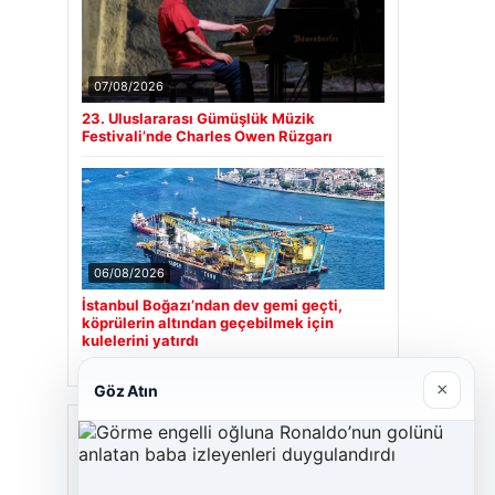
07/08/2026
23. Uluslararası Gümüşlük Müzik
Festivali’nde Charles Owen Rüzgarı
06/08/2026
İstanbul Boğazı’ndan dev gemi geçti,
köprülerin altından geçebilmek için
kulelerini yatırdı
×
Göz Atın
Son Eklenen Firmalar
Cengiz Sigorta