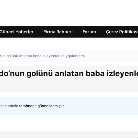
Güncel Haberler
Firma Rehberi
Forum
Çerez Politikas
un golünü anlatan baba izleyenleri duygulandırdı
do’nun golünü anlatan baba izleyenl
önce
admin
tarafından güncellenmiştir.