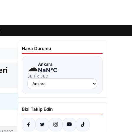
ı
Hava Durumu
☁
Ankara
eri
NaN°C
ŞEHIR SEÇ
Bizi Takip Edin
#30407