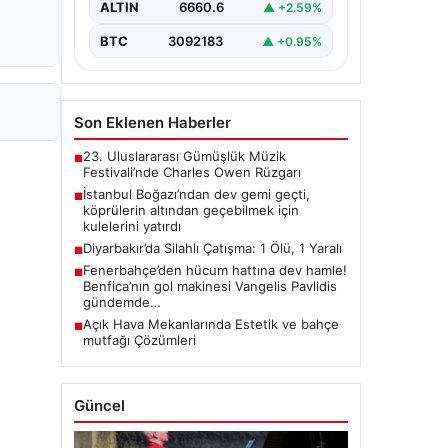
ALTIN
6660.6
▲ +2.59%
BTC
3092183
▲ +0.95%
Son Eklenen Haberler
23. Uluslararası Gümüşlük Müzik
■
Festivali’nde Charles Owen Rüzgarı
İstanbul Boğazı’ndan dev gemi geçti,
■
köprülerin altından geçebilmek için
kulelerini yatırdı
Diyarbakır’da Silahlı Çatışma: 1 Ölü, 1 Yaralı
■
Fenerbahçe’den hücum hattına dev hamle!
■
Benfica’nın gol makinesi Vangelis Pavlidis
gündemde…
Açık Hava Mekanlarında Estetik ve bahçe
■
mutfağı Çözümleri
Güncel