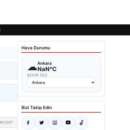
ı
Hava Durumu
☁
Ankara
NaN°C
ŞEHIR SEÇ
Bizi Takip Edin
#31007