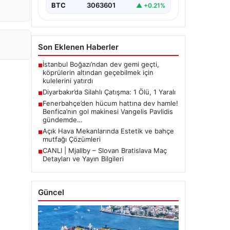
BTC
3063601
▲ +0.21%
Son Eklenen Haberler
İstanbul Boğazı’ndan dev gemi geçti,
■
köprülerin altından geçebilmek için
kulelerini yatırdı
Diyarbakır’da Silahlı Çatışma: 1 Ölü, 1 Yaralı
■
Fenerbahçe’den hücum hattına dev hamle!
■
Benfica’nın gol makinesi Vangelis Pavlidis
gündemde…
Açık Hava Mekanlarında Estetik ve bahçe
■
mutfağı Çözümleri
CANLI | Mjallby – Slovan Bratislava Maç
■
Detayları ve Yayın Bilgileri
Güncel