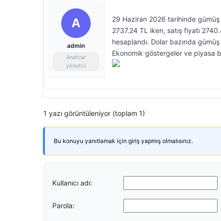
29 Haziran 2026 tarihinde gümüş fiy
A
2737.24 TL iken, satış fiyatı 2740
hesaplandı. Dolar bazında gümüş alı
admin
Ekonomik göstergeler ve piyasa bel
Anahtar
yönetici
1 yazı görüntüleniyor (toplam 1)
Bu konuyu yanıtlamak için giriş yapmış olmalısınız.
Kullanıcı adı:
Parola: