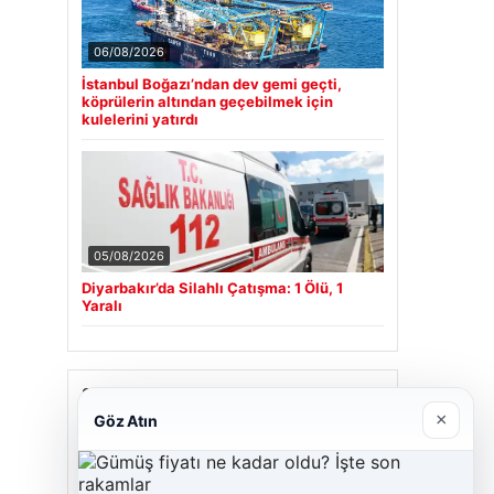
06/08/2026
İstanbul Boğazı’ndan dev gemi geçti,
köprülerin altından geçebilmek için
kulelerini yatırdı
05/08/2026
Diyarbakır’da Silahlı Çatışma: 1 Ölü, 1
Yaralı
Son Eklenen Firmalar
×
Göz Atın
Cengiz Sigorta
23/06/2026