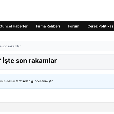
Güncel Haberler
Firma Rehberi
Forum
Çerez Politikas
te son rakamlar
 İşte son rakamlar
önce
admin
tarafından güncellenmiştir.