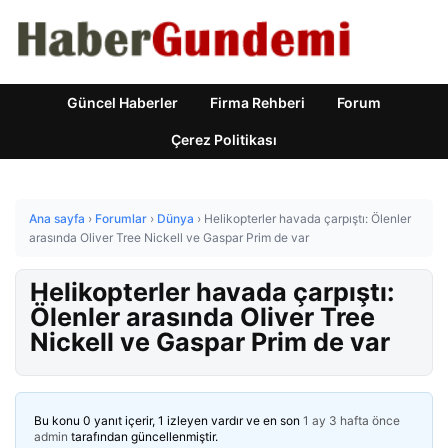
Güncel Haberler
Firma Rehberi
Forum
Çerez Politikası
Ana sayfa
›
Forumlar
›
Dünya
›
Helikopterler havada çarpıştı: Ölenler
arasında Oliver Tree Nickell ve Gaspar Prim de var
Helikopterler havada çarpıştı:
Ölenler arasında Oliver Tree
Nickell ve Gaspar Prim de var
Bu konu 0 yanıt içerir, 1 izleyen vardır ve en son
1 ay 3 hafta önce
admin
tarafından güncellenmiştir.