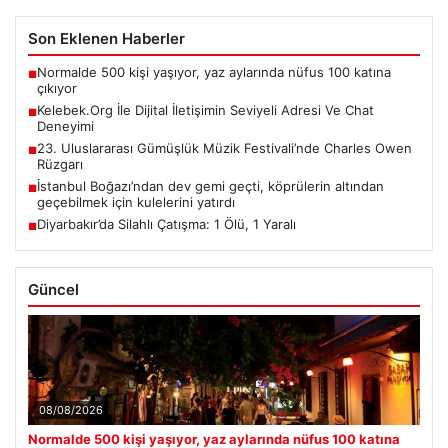
Son Eklenen Haberler
Normalde 500 kişi yaşıyor, yaz aylarında nüfus 100 katına
■
çıkıyor
Kelebek.Org İle Dijital İletişimin Seviyeli Adresi Ve Chat
■
Deneyimi
23. Uluslararası Gümüşlük Müzik Festivali’nde Charles Owen
■
Rüzgarı
İstanbul Boğazı’ndan dev gemi geçti, köprülerin altından
■
geçebilmek için kulelerini yatırdı
Diyarbakır’da Silahlı Çatışma: 1 Ölü, 1 Yaralı
■
Güncel
08/08/2026
Normalde 500 kişi yaşıyor, yaz aylarında nüfus 100 katına