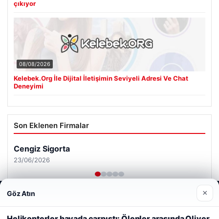
çıkıyor
08/08/2026
Kelebek.Org İle Dijital İletişimin Seviyeli Adresi Ve Chat
Deneyimi
Son Eklenen Firmalar
Cengiz Sigorta
23/06/2026
×
Göz Atın
Web sitemizi nasıl kullandığınızı daha iyi anlayabilmek,
deneyiminizi kişiselleştirmek ve geliştirmek amacıyla çerezler
kullanıyoruz.
Çerez Politikamız
Helikopterler havada çarpıştı: Ölenler arasında Oliver